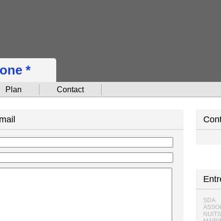
hone *
Plan
Contact
mail
Cont
Ent
SDA
ASSO
NUITS