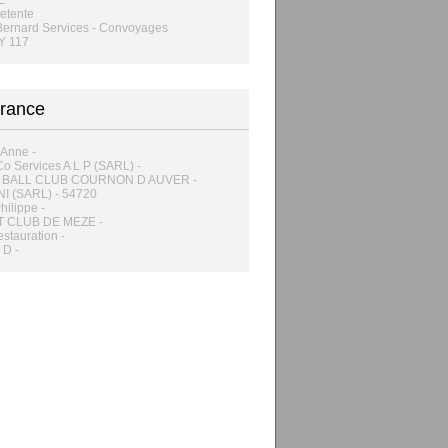
E
etente
Bernard Services - Convoyages
Y 117
rance
Anne -
o Services A L P (SARL) -
 BALL CLUB COURNON D AUVER -
I (SARL) - 54720
hilippe -
 CLUB DE MEZE -
stauration -
 D -