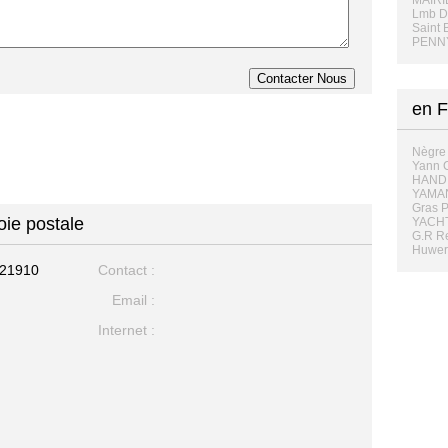
MAIRI
Lmb D
Saint 
PENN
en F
Nègre 
Yann C
HAND
YAMAN
Gras P
oie postale
YACHT
G.R Re
Huwer
21910
Contact :
Email :
Internet :