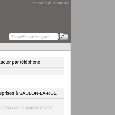
Créer Mon Site
-
Connexion
acter par téléphone
reprises à SAULON-LA-RUE
CIATION LOCALE ADMR DE GEVREY