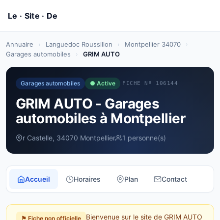
Annuaire
›
Languedoc Roussillon
›
Montpellier 34070
›
Garages automobiles
›
GRIM AUTO
Garages automobiles
● Active
FICHE Nº 106144
GRIM AUTO - Garages
automobiles à Montpellier
r Castelle, 34070 Montpellier
1 personne(s)
Accueil
Horaires
Plan
Contact
Bienvenue sur le site de GRIM AUTO
⚑ Fiche non officielle