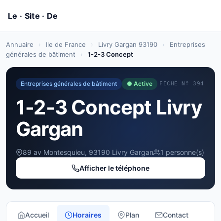
Annuaire
›
Ile de France
›
Livry Gargan 93190
›
Entreprises
générales de bâtiment
›
1-2-3 Concept
Entreprises générales de bâtiment
● Active
FICHE Nº 394
1-2-3 Concept Livry
Gargan
89 av Montesquieu, 93190 Livry Gargan
1 personne(s)
Afficher le téléphone
Accueil
Horaires
Plan
Contact