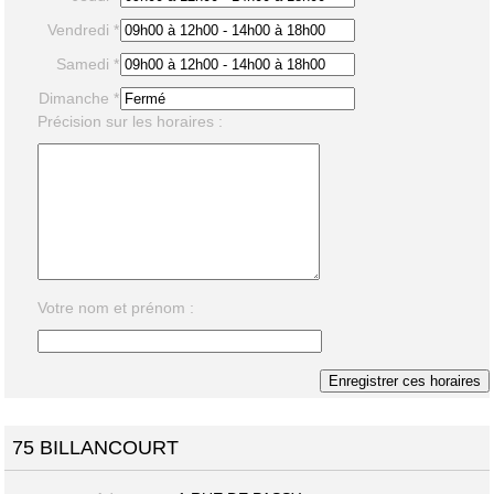
Vendredi *
Samedi *
Dimanche *
Précision sur les horaires :
Votre nom et prénom :
75 BILLANCOURT