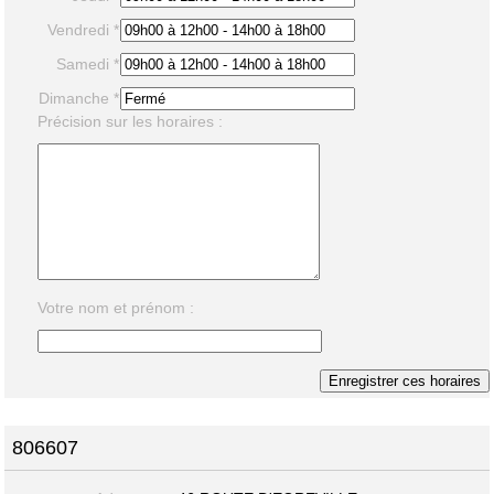
Vendredi *
Samedi *
Dimanche *
Précision sur les horaires :
Votre nom et prénom :
806607