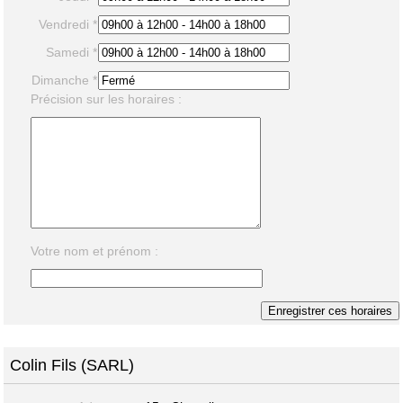
Vendredi *
Samedi *
Dimanche *
Précision sur les horaires :
Votre nom et prénom :
Colin Fils (SARL)