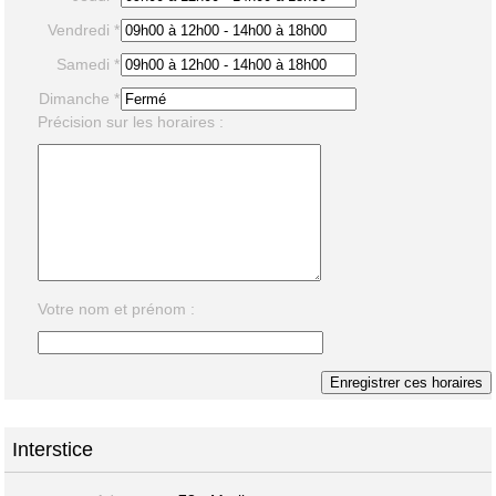
Vendredi *
Samedi *
Dimanche *
Précision sur les horaires :
Votre nom et prénom :
Interstice