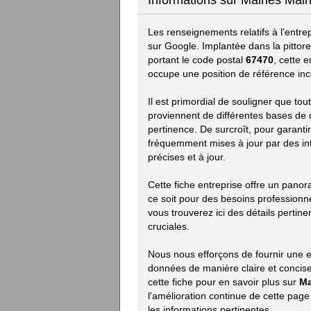
Informations sur Mairies Mair
Les renseignements relatifs à l'entre
sur Google. Implantée dans la pittor
portant le code postal
67470
, cette 
occupe une position de référence inc
Il est primordial de souligner que to
proviennent de différentes bases de do
pertinence. De surcroît, pour garanti
fréquemment mises à jour par des in
précises et à jour.
Cette fiche entreprise offre un pano
ce soit pour des besoins professionn
vous trouverez ici des détails pertine
cruciales.
Nous nous efforçons de fournir une e
données de manière claire et concise.
cette fiche pour en savoir plus sur
Ma
l'amélioration continue de cette pag
les informations pertinentes.