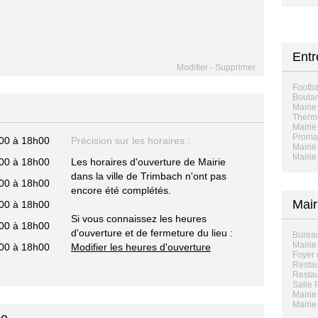
Ent
Modifier
-
Supprimer
Footba
Boulan
Mairie
Therm
Mairie
Proma
00 à 18h00
Précision sur les horaires :
Mairie
Mairie
00 à 18h00
Les horaires d'ouverture de Mairie
dans la ville de Trimbach n'ont pas
00 à 18h00
encore été complétés.
Mair
00 à 18h00
Si vous connaissez les heures
00 à 18h00
d'ouverture et de fermeture du lieu :
Bureau
Mairie 
00 à 18h00
Modifier les heures d'ouverture
Foyer 
Restau
Restau
Salle 
Mairie 
Mairie 