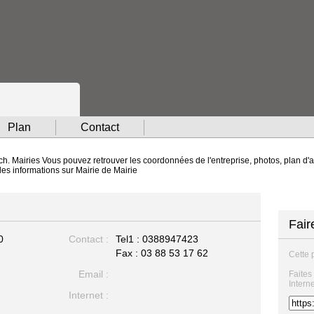
Plan
Contact
ch. Mairies Vous pouvez retrouver les coordonnées de l'entreprise, photos, plan d'a
les informations sur Mairie de Mairie
Fair
0
Contact :
Tel1 :
0388947423
Fax : 03 88 53 17 62
Cette 
Email :
Faites
Intern
Internet :