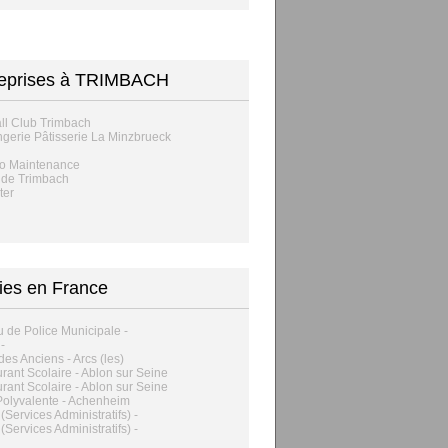
reprises à TRIMBACH
ll Club Trimbach
gerie Pâtisserie La Minzbrueck
o Maintenance
 de Trimbach
ter
ies en France
 de Police Municipale -
-
des Anciens - Arcs (les)
rant Scolaire - Ablon sur Seine
rant Scolaire - Ablon sur Seine
Polyvalente - Achenheim
(Services Administratifs) -
(Services Administratifs) -