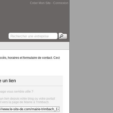
Créer Mon Site
-
Connexion
ccès, horaires et formulaire de contact. Ceci
e un lien
page vous semble utile ?
 un lien depuis votre blog ou votre portail
et vers la page de Mairie à Trimbach.