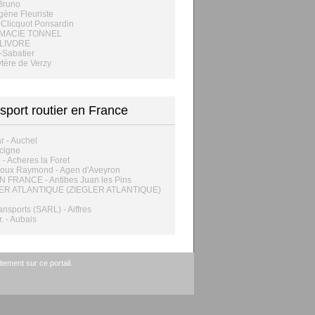
Bruno
ène Fleuriste
Clicquot Ponsardin
MACIE TONNEL
LIVORE
-Sabatier
tère de Verzy
sport routier en France
ar - Auchel
Acigne
- Acheres la Foret
roux Raymond - Agen d'Aveyron
 FRANCE - Antibes Juan les Pins
ER ATLANTIQUE (ZIEGLER ATLANTIQUE)
ansports (SARL) - Aiffres
r. - Aubais
tement sur ce portail.