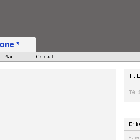
hone *
Plan
Contact
T . 
Tél 
Entr
Hurier