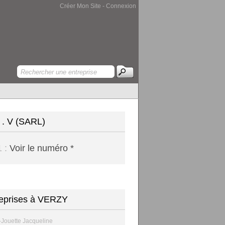
Créer Mon Site
-
Connexion
L . V (SARL)
1 :
Voir le numéro *
eprises à VERZY
-Jouette Jacqueline