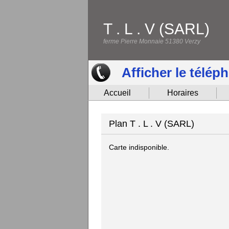
T . L . V (SARL)
ferme Pierre Monnaie 51380 Verzy
Afficher le télép
Accueil
Horaires
Plan T . L . V (SARL)
Carte indisponible.