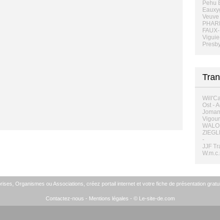
Pehu 
Eauxyg
Veuve 
PHAR
FAUX-
Viguie
Presby
Tran
Will'C
Ost - 
Joman 
Vigou
WALON
ZIEGL
-
JJF Tr
W.m.c.
ises, Organismes ou Associations, créez portail internet et votre fiche de présentation gratui
Contactez-nous
-
Mentions légales
- © Le-site-de.com