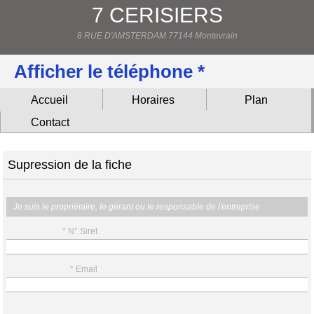
7 CERISIERS
8 RUE D'AMSTERDAM 77144 Montevrain
Afficher le téléphone *
Accueil
Horaires
Plan
Contact
Supression de la fiche
Je suis le propriétaire, le gérant ou le responsable de l'entreprise
* N° Siret
* Email