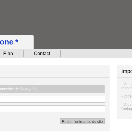
hone *
Plan
Contact
Impo
- Vous
respon
sponsable de l'entreprise
- Votr
- Vous
l'entre