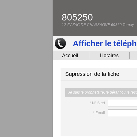
805250
12 AV ZAC DE CHASSAGNE 69360 Ternay
Afficher le télép
Accueil
Horaires
Supression de la fiche
Je suis le propriétaire, le gérant ou le re
* N° Siret
* Email