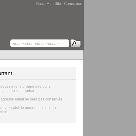
Créer Mon Site
-
Connexion
rtant
 devez etre le propriétaire ou le
sable de l'entreprise.
e adresse email ne sera pas conservée.
 devez saisir le numéro de siret de
prise.