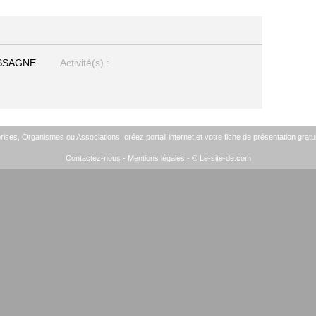
ASSAGNE
Activité(s) :
ises, Organismes ou Associations, créez portail internet et votre fiche de présentation gratui
Contactez-nous
-
Mentions légales
- © Le-site-de.com