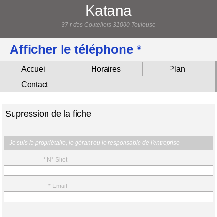
Katana
37 r des Couteliers 31000 Toulouse
Afficher le téléphone *
Accueil
Horaires
Plan
Contact
Supression de la fiche
Je suis le propriétaire, le gérant ou le responsable de l'entreprise
* N° Siret
* Email