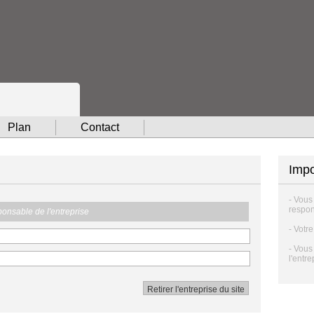
Plan
Contact
Impo
- Vous
respon
sponsable de l'entreprise
- Votr
- Vous
l'entre