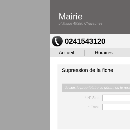
Mairie
pl Mairie 49380 Chavagnes
0241543120
Accueil
Horaires
Supression de la fiche
Je suis le propriétaire, le gérant ou le re
* N° Siret
* Email