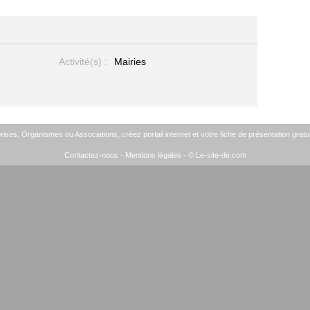
Activité(s) :
Mairies
ises, Organismes ou Associations, créez portail internet et votre fiche de présentation gratui
Contactez-nous
-
Mentions légales
- © Le-site-de.com