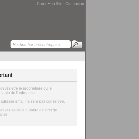
Créer Mon Site
-
Connexion
rtant
 devez etre le propriétaire ou le
sable de l'entreprise.
e adresse email ne sera pas conservée.
 devez saisir le numéro de siret de
prise.