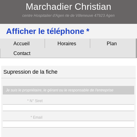
Marchadier Christian
centre Hospitalier d'Agen rte de Villeneuve 47923 Agen
Afficher le téléphone *
Accueil
Horaires
Plan
Contact
Supression de la fiche
Je suis le propriétaire, le gérant ou le responsable de l'entreprise
* N° Siret
* Email