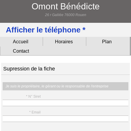
Omont Bénédicte
26 r Galilée 76000 Rouen
Afficher le téléphone *
Accueil
Horaires
Plan
Contact
Supression de la fiche
Je suis le propriétaire, le gérant ou le responsable de l'entreprise
* N° Siret
* Email