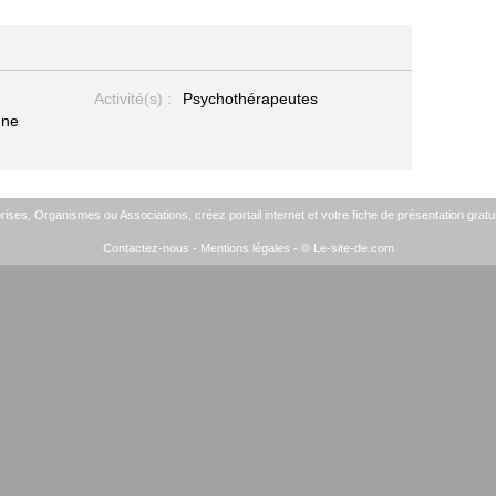
Activité(s) :
Psychothérapeutes
gne
ises, Organismes ou Associations, créez portail internet et votre fiche de présentation gratui
Contactez-nous
-
Mentions légales
- © Le-site-de.com