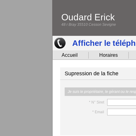
Oudard Erick
48 r Bray 35510 Cesson Sevigne
Afficher le télép
Accueil
Horaires
Supression de la fiche
Je suis le propriétaire, le gérant ou le re
* N° Siret
* Email