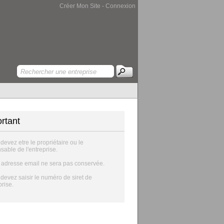
Créer Mon Site
-
Connexion
rtant
 devez etre le propriétaire ou le
sable de l'entreprise.
e adresse email ne sera pas conservée.
 devez saisir le numéro de siret de
prise.