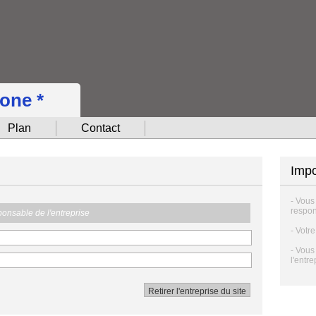
hone *
Plan
Contact
Impo
- Vous
respon
sponsable de l'entreprise
- Votr
- Vous
l'entre