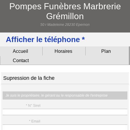
Pompes Funèbres Marbrerie
Grémillon
50 r Madeleine 28230 Epernon
Afficher le téléphone *
Accueil
Horaires
Plan
Contact
Supression de la fiche
Je suis le propriétaire, le gérant ou le responsable de l'entreprise
* N° Siret
* Email