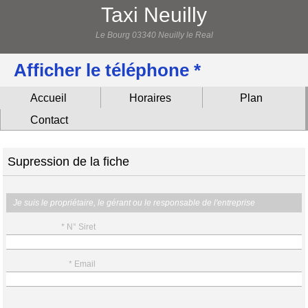
Taxi Neuilly
Le Bourg 03340 Neuilly le Real
Afficher le téléphone *
Accueil
Horaires
Plan
Contact
Supression de la fiche
Je suis le propriétaire, le gérant ou le responsable de l'entreprise
* N° Siret
* Email