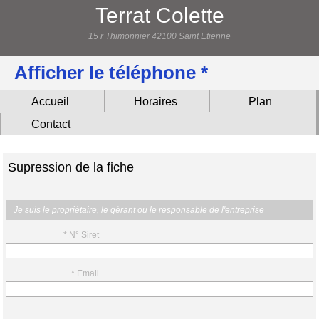
Terrat Colette
15 r Thimonnier 42100 Saint Etienne
Afficher le téléphone *
Accueil
Horaires
Plan
Contact
Supression de la fiche
Je suis le propriétaire, le gérant ou le responsable de l'entreprise
* N° Siret
* Email