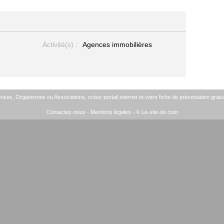
Activité(s) :
Agences immobilières
ises, Organismes ou Associations, créez portail internet et votre fiche de présentation gratui
Contactez-nous
-
Mentions légales
- © Le-site-de.com