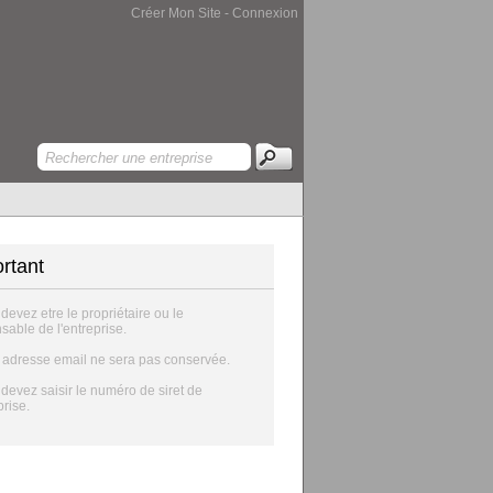
Créer Mon Site
-
Connexion
rtant
 devez etre le propriétaire ou le
sable de l'entreprise.
e adresse email ne sera pas conservée.
 devez saisir le numéro de siret de
prise.