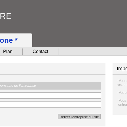
RRE
hone *
Plan
Contact
Impo
- Vous
respon
sponsable de l'entreprise
- Votr
- Vous
l'entre