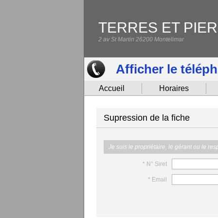
TERRES ET PIE
2 av St Martin 26200 Montelimar
Afficher le télép
Accueil
Horaires
Supression de la fiche
Je suis le propriétaire, le gérant ou le re
* N° Siret
* Email