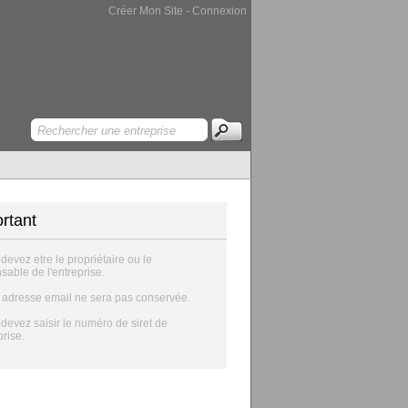
Créer Mon Site
-
Connexion
rtant
 devez etre le propriétaire ou le
sable de l'entreprise.
e adresse email ne sera pas conservée.
 devez saisir le numéro de siret de
prise.