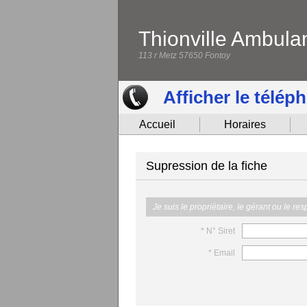
Thionville Ambula
113 r Metz 57650 Fontoy
Afficher le télép
Accueil
Horaires
Supression de la fiche
Je suis le propriétaire, le gérant ou le re
* N° Siret
* Email