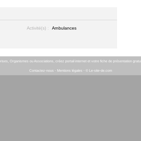
Activité(s) :
Ambulances
ises, Organismes ou Associations, créez portail internet et votre fiche de présentation gratui
Contactez-nous
-
Mentions légales
- © Le-site-de.com