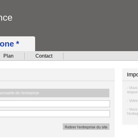
nce
hone *
Plan
Contact
Impo
- Vous
respon
sponsable de l'entreprise
- Votr
- Vous
l'entre