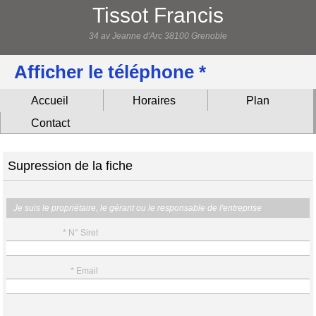
Tissot Francis
34 av Jeanne d'Arc 38100 Grenoble
Afficher le téléphone *
Accueil
Horaires
Plan
Contact
Supression de la fiche
Je suis le propriétaire, le gérant ou le responsable de l'entreprise
* N° Siret
* Email