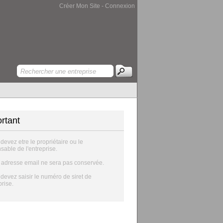
Créer Mon Site
-
Connexion
rtant
 devez etre le propriétaire ou le
sable de l'entreprise.
e adresse email ne sera pas conservée.
 devez saisir le numéro de siret de
prise.