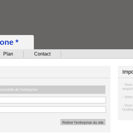
hone *
Plan
Contact
Impo
- Vous
respon
sponsable de l'entreprise
- Votr
- Vous
l'entre