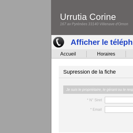
Urrutia Corine
167 av Pyrénées 33140 Villenave d'Ornon
Afficher le télép
Accueil
Horaires
Supression de la fiche
Je suis le propriétaire, le gérant ou le re
* N° Siret
* Email