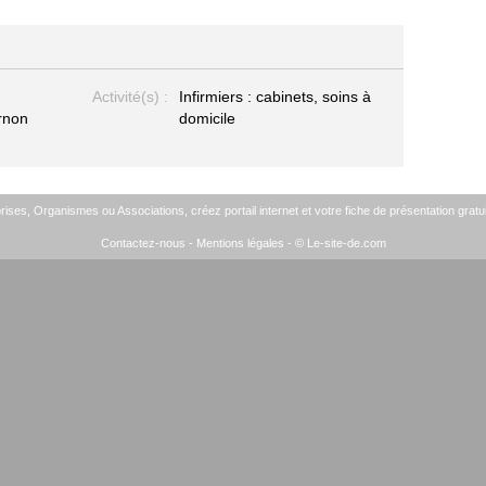
Activité(s) :
Infirmiers : cabinets, soins à
rnon
domicile
ises, Organismes ou Associations, créez portail internet et votre fiche de présentation gratui
Contactez-nous
-
Mentions légales
- © Le-site-de.com