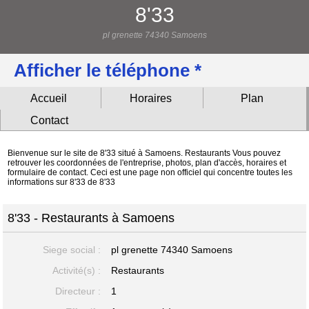
8'33
pl grenette 74340 Samoens
Afficher le téléphone *
Accueil
Horaires
Plan
Contact
Bienvenue sur le site de 8'33 situé à Samoens. Restaurants Vous pouvez
retrouver les coordonnées de l'entreprise, photos, plan d'accès, horaires et
formulaire de contact. Ceci est une page non officiel qui concentre toutes les
informations sur 8'33 de 8'33
8'33 - Restaurants à Samoens
Siege social :
pl grenette
74340 Samoens
Activité(s) :
Restaurants
Directeur :
1