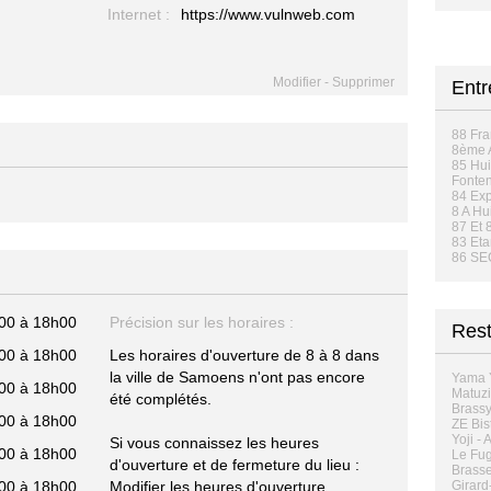
Internet :
https://www.vulnweb.com
Modifier
-
Supprimer
Ent
88 Fra
8ème A
85 Hui
Fonten
84 Ex
8 A Hui
87 Et 
83 Eta
86 S
00 à 18h00
Précision sur les horaires :
Rest
00 à 18h00
Les horaires d'ouverture de 8 à 8 dans
la ville de Samoens n'ont pas encore
Yama 
00 à 18h00
Matuzi
été complétés.
Brassy
00 à 18h00
ZE Bis
Yoji -
Si vous connaissez les heures
00 à 18h00
Le Fug
d'ouverture et de fermeture du lieu :
Brasse
00 à 18h00
Modifier les heures d'ouverture
Girard