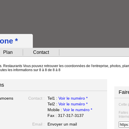
hone *
Plan
Contact
. Restaurants Vous pouvez retrouver les coordonnées de l'entreprise, photos, plan 
utes les informations sur 8 à 8 de 8 à 8
ns
Fair
amoens
Contact :
Tel1 :
Voir le numéro *
Tel2 :
Voir le numéro *
Cette 
Mobile :
Voir le numéro *
Faites
Fax : 317-317-3137
Intern
Email :
Envoyer un mail