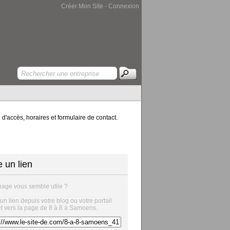
Créer Mon Site
-
Connexion
d'accès, horaires et formulaire de contact.
e un lien
page vous semble utile ?
 un lien depuis votre blog ou votre portail
et vers la page de 8 à 8 à Samoens.