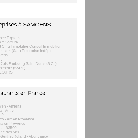
reprises à SAMOENS
nce Express
rt Coiffure
t Cinq Immobilier Conseil Immobilier
aisien (Sarl) Entreprise indépe
press
t
87bis Faubourg Saint Denis (S.C.I)
nchéité (SARL)
ECOURS
aurants en France
Yen - Amiens
a - Agay
 P -
tro - Aix en Provence
 Aix en Provence
u - 83500
rie des Arts -
-Berthet Roland - Abondance