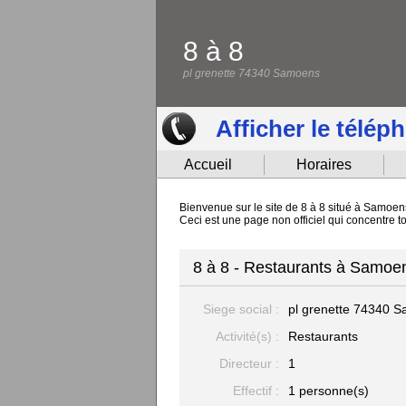
8 à 8
pl grenette 74340 Samoens
Afficher le télép
Accueil
Horaires
Bienvenue sur le site de 8 à 8 situé à Samoens
Ceci est une page non officiel qui concentre to
8 à 8 - Restaurants à Samoe
Siege social :
pl grenette
74340 S
Activité(s) :
Restaurants
Directeur :
1
Effectif :
1 personne(s)