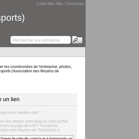
Créer Mon Site
-
Connexion
ports)
er les coordonnées de l'entreprise, photos,
ransports (Association des Moyens de
e un lien
page vous semble utile ?
 un lien depuis votre blog ou votre portail
et vers la page de A.M.T Transports
iation des Moyens de Transports) à .