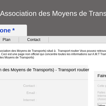
(Association des Moyens de Trans
hone *
Plan
Contact
ociation des Moyens de Transports) situé à . Transport routier Vous pouvez retrouv
t. Ceci est une page non officiel qui concentre toutes les informations sur A.M.T T
 des Moyens de Transports)
n des Moyens de Transports) - Transport routier
Fair
Contact :
Cette 
Email :
Faites
Intern
(Assoc
Internet :