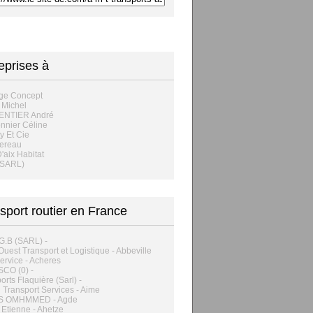
eprises à
ge Concept
 Michel
NTIER André
nnier Céline
y Et Cie
ereau
'aix Habitat
(SARL)
sport routier en France
G.B (SARL) -
uest Transport et Logistique - Abbeville
ervice - Acheres
CO (0) -
orts Flaquière (Sarl) -
 Transport Services - Aime
S OMHMMED - Agde
 Etienne - Ahetze