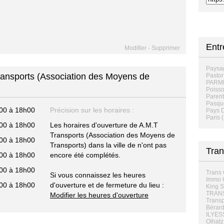
Entr
Modifier
-
Supprimer
Paysa
ransports (Association des Moyens de
Pastor
PARME
Poisso
Parent
Pasqu
00 à 18h00
Précision sur les horaires :
Pays D
Paris 
00 à 18h00
Les horaires d'ouverture de A.M.T
Transports (Association des Moyens de
00 à 18h00
Transports) dans la ville de n'ont pas
Tran
00 à 18h00
encore été complétés.
00 à 18h00
Trans 
Si vous connaissez les heures
Immo O
00 à 18h00
d'ouverture et de fermeture du lieu :
King S
TRANS
Modifier les heures d'ouverture
Transp
Bérard
ILYES
Olhatz