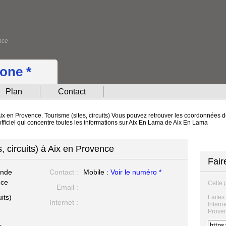
nce
hone *
Plan
Contact
ix en Provence. Tourisme (sites, circuits) Vous pouvez retrouver les coordonnées de 
fficiel qui concentre toutes les informations sur Aix En Lama de Aix En Lama
, circuits) à Aix en Provence
Fair
ande
Contact :
Mobile :
Voir le numéro *
nce
Cette 
Email :
its)
Faites
Internet :
Intern
Prove