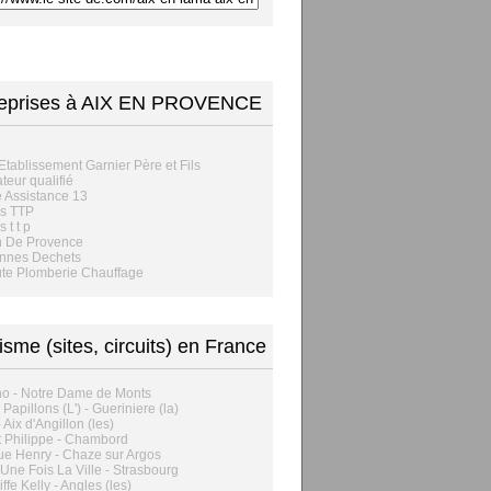
reprises à AIX EN PROVENCE
Etablissement Garnier Père et Fils
ateur qualifié
e Assistance 13
os TTP
 t t p
n De Provence
ennes Dechets
te Plomberie Chauffage
isme (sites, circuits) en France
o - Notre Dame de Monts
 Papillons (L') - Gueriniere (la)
 Aix d'Angillon (les)
 Philippe - Chambord
e Henry - Chaze sur Argos
t Une Fois La Ville - Strasbourg
ffe Kelly - Angles (les)