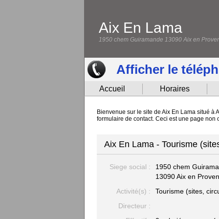
Aix En Lama
1950 chem Guiramande 13090 Aix en Prove
Afficher le télép
Accueil
Horaires
Bienvenue sur le site de Aix En Lama situé à A
formulaire de contact. Ceci est une page non o
Aix En Lama - Tourisme (sites
Siege social :
1950 chem Guiram
13090 Aix en Prove
Activité(s) :
Tourisme (sites, circu
Directeur :