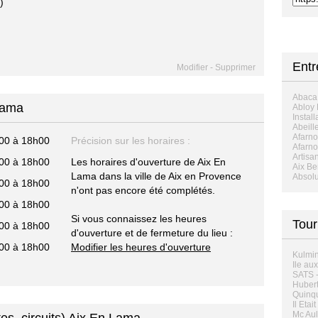
)
Ent
Modifier
-
Supprimer
Abaca
Lama
Abloy 
Install
Abeill
Afarn
00 à 18h00
Précision sur les horaires :
Afarnos
Artisa
00 à 18h00
Les horaires d'ouverture de Aix En
Aix B
Lama dans la ville de Aix en Provence
Absolu
00 à 18h00
n'ont pas encore été complétés.
00 à 18h00
Si vous connaissez les heures
Tour
00 à 18h00
d'ouverture et de fermeture du lieu :
00 à 18h00
Modifier les heures d'ouverture
Kulmin
Ile aux
SATS -
Hubert
Quinqu
Il Etai
Mc Auli