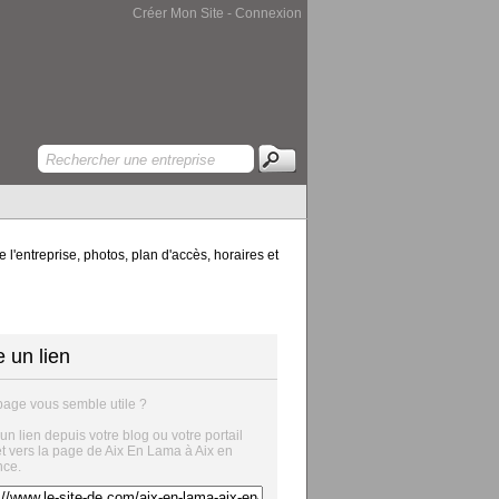
Créer Mon Site
-
Connexion
l'entreprise, photos, plan d'accès, horaires et
e un lien
page vous semble utile ?
 un lien depuis votre blog ou votre portail
et vers la page de Aix En Lama à Aix en
nce.