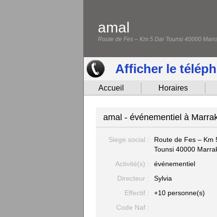
amal
Route de Fes – Km 5 Dar Tounsi 40000 Marr
Afficher le télép
Accueil
Horaires
amal - événementiel à Marra
Siege social :
Route de Fes – Km 
Tounsi
40000 Marra
Activité(s) :
événementiel
Directeur :
Sylvia
Effectif :
+10 personne(s)
Code Naf :