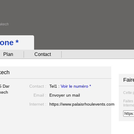
akech
hone *
Plan
Contact
kech
Fair
5 Dar
Contact :
Tel1 :
Voir le numéro *
kech
Cette 
Email :
Envoyer un mail
Faites
Internet :
https://www.palaisrhoulevents.com
Intern