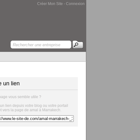
Créer Mon Site
-
Connexion
e un lien
page vous semble utile ?
 un lien depuis votre blog ou votre portail
et vers la page de amal à Marrakech.