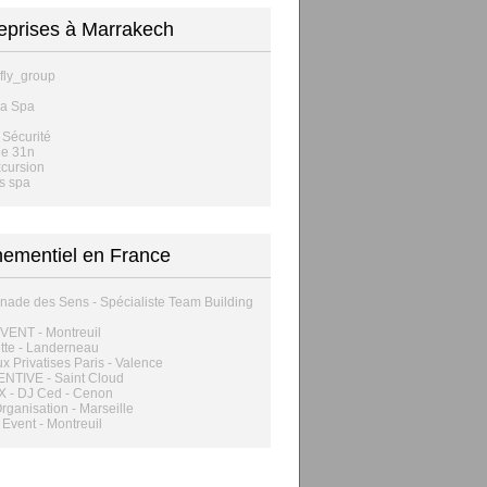
eprises à Marrakech
fly_group
na Spa
Sécurité
de 31n
xcursion
s spa
ementiel en France
ade des Sens - Spécialiste Team Building
VENT - Montreuil
tte - Landerneau
x Privatises Paris - Valence
NTIVE - Saint Cloud
X - DJ Ced - Cenon
ganisation - Marseille
Event - Montreuil