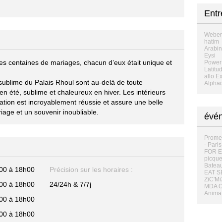
Entr
Weber
hatim
Arabi
Eysi
 des centaines de mariages, chacun d’eux était unique et
Power 
Latitu
allo E
r sublime du Palais Rhoul sont au-delà de toute
Alphai
n été, sublime et chaleureux en hiver. Les intérieurs
ation est incroyablement réussie et assure une belle
iage et un souvenir inoubliable.
évén
Promen
- Paris
FOR E
picque
Bateau
00 à 18h00
Précision sur les horaires :
EAT SE
ZiC'Mi
00 à 18h00
24/24h & 7/7j
MDA Or
Anima 
00 à 18h00
00 à 18h00