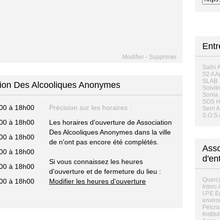
Entr
Modifier
-
Supprimer
Salhi 
S2 A 
SLAB
ation Des Alcooliques Anonymes
Solvit
Sonia
SOS H
00 à 18h00
Précision sur les horaires :
Serri A
S.O.S 
00 à 18h00
Les horaires d'ouverture de Association
Des Alcooliques Anonymes dans la ville
00 à 18h00
de n'ont pas encore été complétés.
Asso
00 à 18h00
d'en
Si vous connaissez les heures
00 à 18h00
d'ouverture et de fermeture du lieu :
Quercy
00 à 18h00
Modifier les heures d'ouverture
Interc
I.P.E 
enviro
Pelcra
Instit