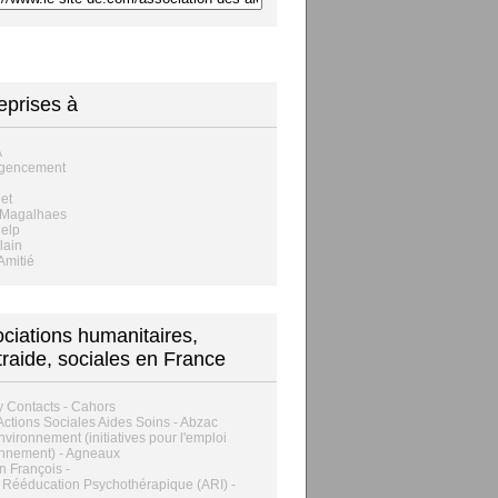
eprises à
A
Agencement
net
 Magalhaes
elp
lain
Amitié
ciations humanitaires,
traide, sociales en France
 Contacts - Cahors
 Actions Sociales Aides Soins - Abzac
Environnement (initiatives pour l'emploi
nnement) - Agneaux
n François -
ut Rééducation Psychothérapique (ARI) -