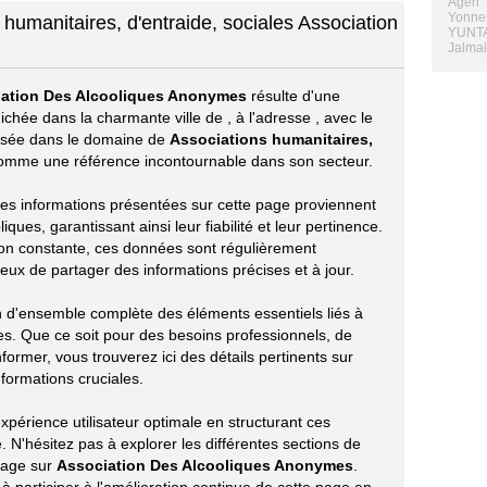
Agen
Yonne 
 humanitaires, d'entraide, sociales Association
YUNTA
Jalmal
ation Des Alcooliques Anonymes
résulte d'une
ichée dans la charmante ville de
, à l'adresse
, avec le
alisée dans le domaine de
Associations humanitaires,
omme une référence incontournable dans son secteur.
s les informations présentées sur cette page proviennent
ues, garantissant ainsi leur fiabilité et leur pertinence.
ion constante, ces données sont régulièrement
eux de partager des informations précises et à jour.
on d'ensemble complète des éléments essentiels liés à
s. Que ce soit pour des besoins professionnels, de
ormer, vous trouverez ici des détails pertinents sur
nformations cruciales.
périence utilisateur optimale en structurant ces
 N'hésitez pas à explorer les différentes sections de
tage sur
Association Des Alcooliques Anonymes
.