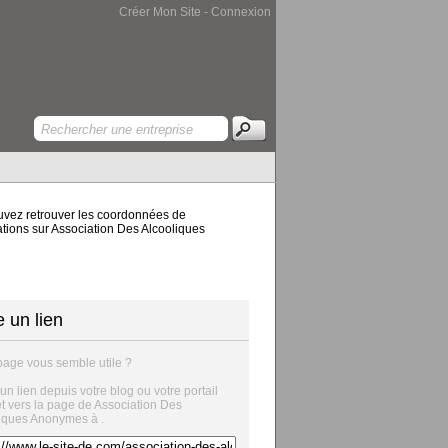
Créer Mon Site
-
Connexion
ouvez retrouver les coordonnées de
mations sur Association Des Alcooliques
e un lien
page vous semble utile ?
 un lien depuis votre blog ou votre portail
et vers la page de Association Des
iques Anonymes à .