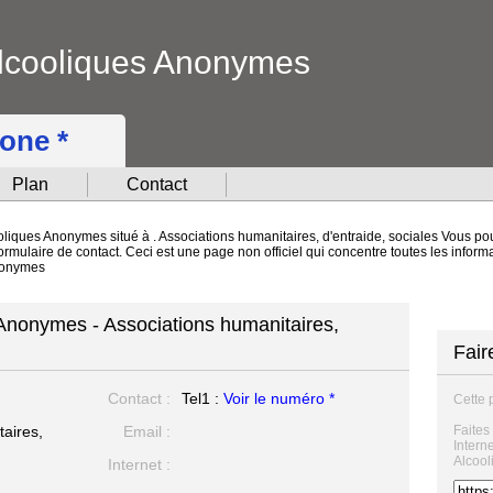
Alcooliques Anonymes
hone *
Plan
Contact
oliques Anonymes situé à . Associations humanitaires, d'entraide, sociales Vous p
 formulaire de contact. Ceci est une page non officiel qui concentre toutes les infor
nonymes
Anonymes - Associations humanitaires,
Fair
Contact :
Tel1 :
Voir le numéro *
Cette 
aires,
Email :
Faites
Intern
Alcool
Internet :