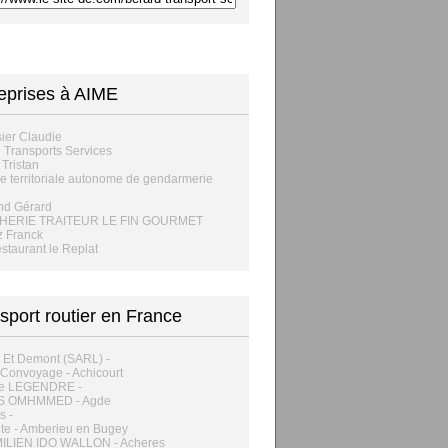
eprises à AIME
ier Claudie
 Transports Services
 Tristan
e territoriale autonome de gendarmerie
e
nd Gérard
HERIE TRAITEUR LE FIN GOURMET
z Franck
staurant le Replat
sport routier en France
 Et Demont (SARL) -
 Convoyage - Achicourt
e LEGENDRE -
S OMHMMED - Agde
s -
te - Amberieu en Bugey
ILIEN IDO WALLON - Acheres