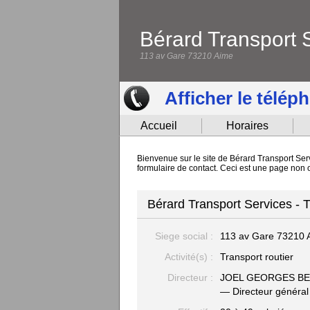
Bérard Transport 
113 av Gare 73210 Aime
Afficher le télép
Accueil
Horaires
Bienvenue sur le site de Bérard Transport Serv
formulaire de contact. Ceci est une page non o
Bérard Transport Services - T
Siege social :
113 av Gare
73210 
Activité(s) :
Transport routier
Directeur :
JOEL GEORGES B
— Directeur général