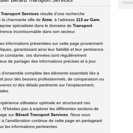
utier Bérard Transport Services
Géodis
 Transport Services
résulte d'une recherche
 la charmante ville de
Aime
, à l'adresse
113 av Gare
,
treprise spécialisée dans le domaine de
Transport
rence incontournable dans son secteur.
s les informations présentées sur cette page proviennent
ues, garantissant ainsi leur fiabilité et leur pertinence.
ion constante, ces données sont régulièrement
eux de partager des informations précises et à jour.
on d'ensemble complète des éléments essentiels liés à
oit pour des besoins professionnels, de comparaison ou
verez ici des détails pertinents sur l'emplacement,
iales.
périence utilisateur optimale en structurant ces
 N'hésitez pas à explorer les différentes sections de
tage sur
Bérard Transport Services
. Nous vous
à l'amélioration continue de cette page en partageant
r les informations pertinentes.