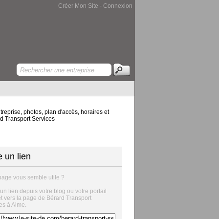
Créer Mon Site
-
Connexion
reprise, photos, plan d'accès, horaires et
rd Transport Services
e un lien
page vous semble utile ?
 un lien depuis votre blog ou votre portail
et vers la page de Bérard Transport
es à Aime.