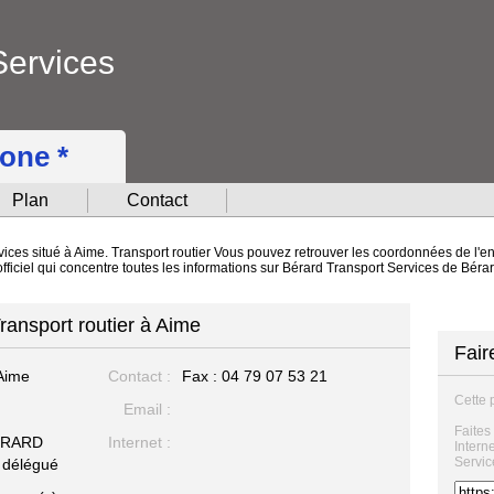
Services
hone *
Plan
Contact
ices situé à Aime. Transport routier Vous pouvez retrouver les coordonnées de l'ent
fficiel qui concentre toutes les informations sur Bérard Transport Services de Béra
ransport routier à Aime
Fair
Aime
Contact :
Fax : 04 79 07 53 21
Cette 
Email :
Faites
ERARD
Internet :
Intern
Servic
 délégué