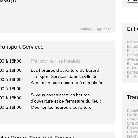
sonne(s)
Entr
Modifier
-
Supprimer
Brouss
Transport Services
Berard
Boullé
Brigad
d'Aim
00 à 18h00
Précision sur les horaires :
Borna
BOUC
00 à 18h00
Les horaires d'ouverture de Bérard
Barrio
Transport Services dans la ville de
Bar Re
00 à 18h00
Aime n'ont pas encore été complétés.
00 à 18h00
Si vous connaissez les heures
Tran
00 à 18h00
d'ouverture et de fermeture du lieu :
00 à 18h00
Modifier les heures d'ouverture
Daniel
Inside
Group
ILYES
Danza
Unirou
MAXIM