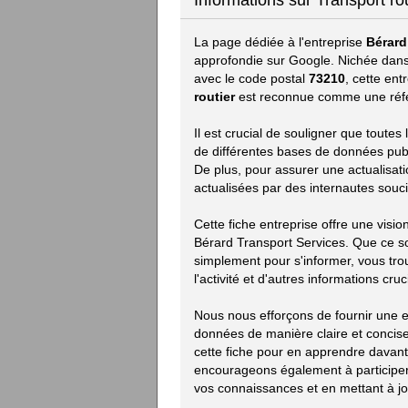
Informations sur Transport ro
La page dédiée à l'entreprise
Bérard
approfondie sur Google. Nichée dans
avec le code postal
73210
, cette en
routier
est reconnue comme une réfé
Il est crucial de souligner que toute
de différentes bases de données publiq
De plus, pour assurer une actualisat
actualisées par des internautes souci
Cette fiche entreprise offre une visi
Bérard Transport Services. Que ce s
simplement pour s'informer, vous trou
l'activité et d'autres informations cruc
Nous nous efforçons de fournir une ex
données de manière claire et concise.
cette fiche pour en apprendre davan
encourageons également à participer 
vos connaissances et en mettant à jou