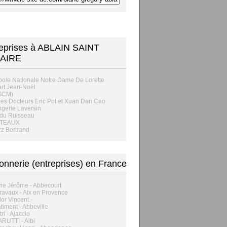
eprises à ABLAIN SAINT
AIRE
ole Nationale Notre Dame De Lorette
rt Jean-Noël
(SCM)
s Docteurs Eric Pot et Xuan Dan Cao
gerie Laversin
du Ruisseau
TEAUX
z Bertrand
nnerie (entreprises) en France
re Jérôme - Abbecourt
 Travaux - Aix en Provence
or Vincent -
iment - Abbeville
ri - Ajaccio
RUTTI - Albi