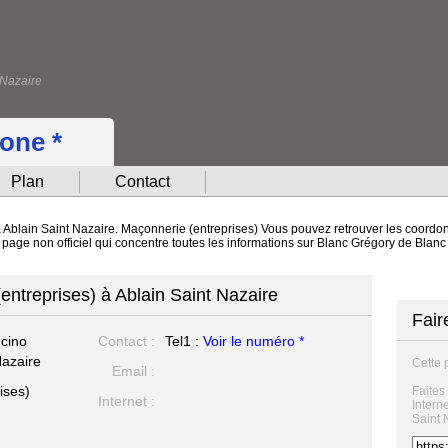
 Nazaire
hone *
Plan
Contact
à Ablain Saint Nazaire. Maçonnerie (entreprises) Vous pouvez retrouver les coordonn
e page non officiel qui concentre toutes les informations sur Blanc Grégory de Blan
entreprises) à Ablain Saint Nazaire
Fair
ncino
Contact :
Tel1 :
Voir le numéro *
Nazaire
Cette 
Email :
ises)
Faites
Internet :
Intern
Saint 