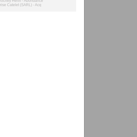
rochey Henri - Abondance
rise Catelet (SARL) - Acq