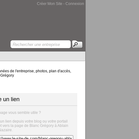
Créer Mon Site
-
Connexion
ées de l'entreprise, photos, plan d'accès,
c Grégory
e un lien
page vous semble utile ?
 un lien depuis votre blog ou votre portail
et vers la page de Blanc Grégory à Ablain
Nazaire.