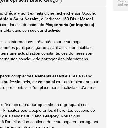
(entreprises) Blanc Grégory
Favre-
Entrep
nc Grégory
sont extraits d'une recherche sur Google.
Ablain Saint Nazaire
, à l'adresse
158 Bis r Marcel
lisée dans le domaine de
Maçonnerie (entreprises)
,
rnable dans son secteur d'activité.
tes les informations présentées sur cette page
onnées publiques, garantissant ainsi leur fiabilité et
ntenir une actualisation constante, ces données sont
nternautes soucieux de partager des informations
aperçu complet des éléments essentiels liés à Blanc
ns professionnels, de comparaison ou simplement pour
ils pertinents sur l'emplacement, l'activité et d'autres
xpérience utilisateur optimale en regroupant ces
 N'hésitez pas à explorer les différentes sections de
l y a à savoir sur
Blanc Grégory
. Nous vous
à l'amélioration continue de cette page en partageant
r les informations pertinentes.