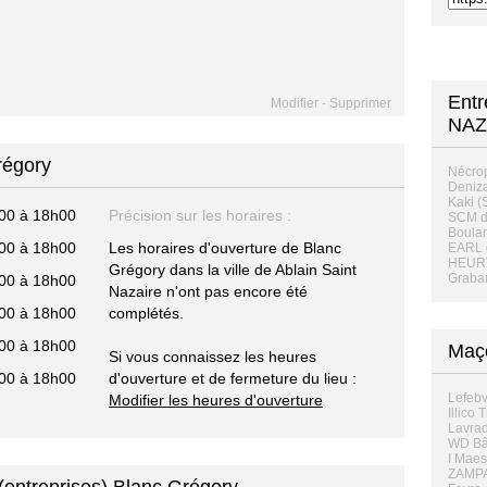
Entr
Modifier
-
Supprimer
NAZ
régory
Nécrop
Deniza
Kaki 
00 à 18h00
Précision sur les horaires :
SCM de
Boulan
00 à 18h00
Les horaires d'ouverture de Blanc
EARL 
HEUR
Grégory dans la ville de Ablain Saint
Grabar
00 à 18h00
Nazaire n'ont pas encore été
00 à 18h00
complétés.
00 à 18h00
Maço
Si vous connaissez les heures
00 à 18h00
d'ouverture et de fermeture du lieu :
Lefebv
Modifier les heures d'ouverture
Illico
Lavrad
WD Bât
I Maest
ZAMPA