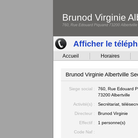
Brunod Virginie Alb
760, Rue Edouard Piquand 73200 Albertville
Afficher le télép
Accueil
Horaires
Brunod Virginie Albertville Sec
Siege social :
760, Rue Edouard P
73200 Albertville
Activité(s) :
Secrétariat, télésecr
Directeur :
Brunod Virginie
Effectif :
1 personne(s)
Code Naf :