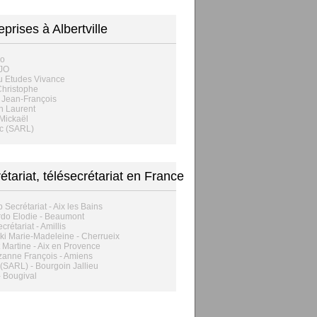
eprises à Albertville
o
 JO
u Etudes Vivance
 Christophe
d Jean-François
n Laurent
Mickaël
c (SARL)
étariat, télésecrétariat en France
p Secrétariat - Aix les Bains
rdo Elodie - Beaumont
crétariat - Amillis
i Marie-Madeleine - Cherrueix
 Martine - Aix en Provence
anne François - Amiens
(SARL) - Bourgoin Jallieu
- Bougival