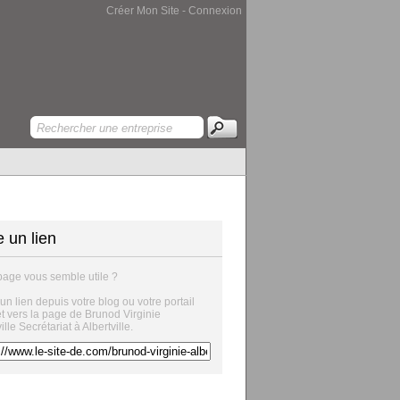
Créer Mon Site
-
Connexion
e un lien
page vous semble utile ?
 un lien depuis votre blog ou votre portail
etariat
et vers la page de Brunod Virginie
ille Secrétariat à Albertville.