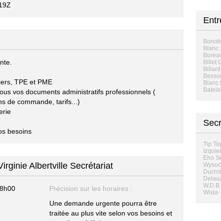
19Z
Entr
Bonob
Blanc
Burea
nte.
Billet
Billar
Besso
liers, TPE et PME
Blanc 
Batele
tous vos documents administratifs professionnels (
ons de commande, tarifs...)
erie
Secr
os besoins
Tip To
Izquie
Eho Se
rginie Albertville Secrétariat
Wysock
Ducrot
Delauz
W.D.B 
18h00
Précision sur les horaires :
Wixia 
Une demande urgente pourra être
traitée au plus vite selon vos besoins et