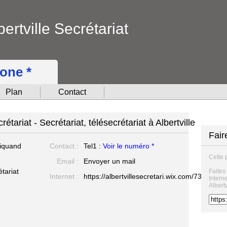
ertville Secrétariat
hone *
Plan
Contact
rétariat - Secrétariat, télésecrétariat à Albertville
Fair
iquand
Contact :
Tel1 :
Voir le numéro *
Cette 
Email :
Envoyer un mail
étariat
Faites
Internet :
https://albertvillesecretari.wix.com/73200secr
Intern
Albertv