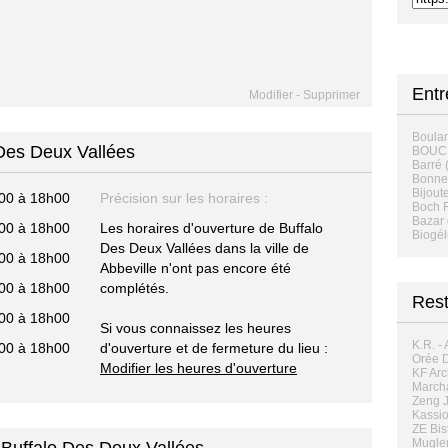
Entr
Modifier
-
Supprimer
Boula
 Des Deux Vallées
BOUC
Barré 
Bonnet
Bijoute
00 à 18h00
Précision sur les horaires :
Boch F
Bazar 
00 à 18h00
Les horaires d'ouverture de Buffalo
Biogél
Des Deux Vallées dans la ville de
00 à 18h00
Abbeville n'ont pas encore été
00 à 18h00
complétés.
Rest
00 à 18h00
Si vous connaissez les heures
K.R. -
00 à 18h00
d'ouverture et de fermeture du lieu :
Orée Du
Modifier les heures d'ouverture
KF Arc
Marcha
Zeng J
Kassio
ZE Bis
Mugler