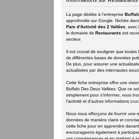
Informations sur Restaurants
La page dédiée à l'entreprise
Buffal
approfondie sur Google. Nichée dans
Parc d'Activité des 2 Vallées
, avec
le domaine de
Restaurants
est reco
secteur.
Il est crucial de souligner que toute
de différentes bases de données publiq
De plus, pour assurer une actualisat
actualisées par des internautes souci
Cette fiche entreprise offre une visi
Buffalo Des Deux Vallées. Que ce so
simplement pour s'informer, vous trou
l'activité et d'autres informations cruc
Nous nous efforçons de fournir une ex
données de manière claire et concise.
cette fiche pour en apprendre davan
encourageons également à participer 
vos connaissances et en mettant à jou