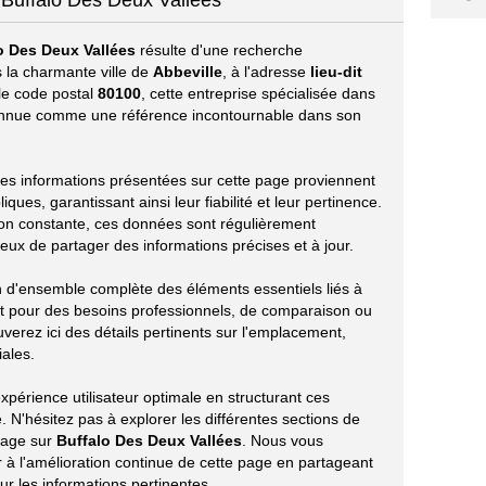
 Buffalo Des Deux Vallées
o Des Deux Vallées
résulte d'une recherche
 la charmante ville de
Abbeville
, à l'adresse
lieu-dit
 le code postal
80100
, cette entreprise spécialisée dans
nnue comme une référence incontournable dans son
s les informations présentées sur cette page proviennent
ues, garantissant ainsi leur fiabilité et leur pertinence.
ion constante, ces données sont régulièrement
eux de partager des informations précises et à jour.
on d'ensemble complète des éléments essentiels liés à
it pour des besoins professionnels, de comparaison ou
verez ici des détails pertinents sur l'emplacement,
iales.
périence utilisateur optimale en structurant ces
 N'hésitez pas à explorer les différentes sections de
tage sur
Buffalo Des Deux Vallées
. Nous vous
à l'amélioration continue de cette page en partageant
r les informations pertinentes.