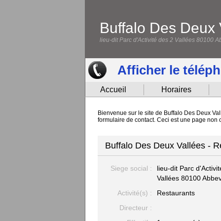
Buffalo Des Deux 
lieu-dit Parc d'Activité des 2 Vallées 80100 A
Afficher le télép
Accueil
Horaires
Bienvenue sur le site de Buffalo Des Deux Vall
formulaire de contact. Ceci est une page non o
Buffalo Des Deux Vallées - R
Siege social :
lieu-dit Parc d'Activi
Vallées
80100 Abbevi
Activité(s) :
Restaurants
Directeur :