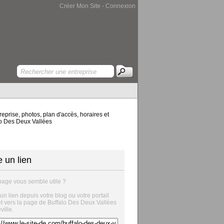
Créer Mon Site
-
Connexion
eprise, photos, plan d'accès, horaires et
alo Des Deux Vallées
e un lien
page vous semble utile ?
 un lien depuis votre blog ou votre portail
et vers la page de Buffalo Des Deux Vallées
ville.