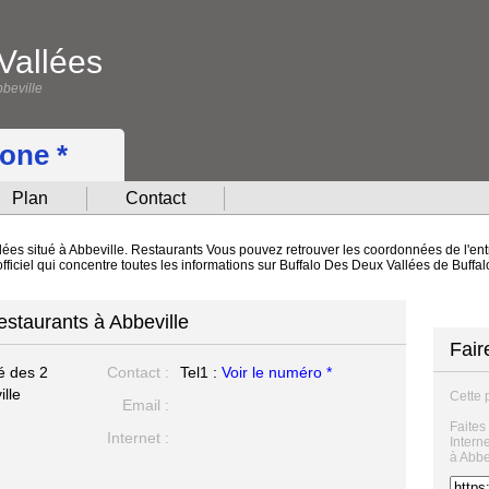
Vallées
bbeville
hone *
Plan
Contact
ées situé à Abbeville. Restaurants Vous pouvez retrouver les coordonnées de l'entr
fficiel qui concentre toutes les informations sur Buffalo Des Deux Vallées de Buff
estaurants à Abbeville
Fair
té des 2
Contact :
Tel1 :
Voir le numéro *
lle
Cette 
Email :
Faites
Internet :
Intern
à Abbe