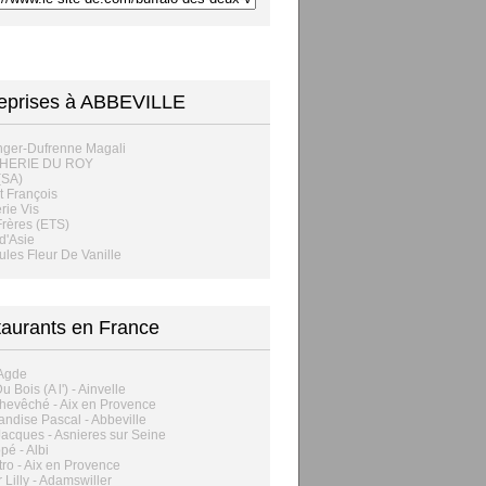
eprises à ABBEVILLE
nger-Dufrenne Magali
HERIE DU ROY
(SA)
 François
rie Vis
rères (ETS)
d'Asie
ules Fleur De Vanille
aurants en France
 Agde
 Bois (A l') - Ainvelle
hevêché - Aix en Provence
ndise Pascal - Abbeville
acques - Asnieres sur Seine
pé - Albi
tro - Aix en Provence
 Lilly - Adamswiller