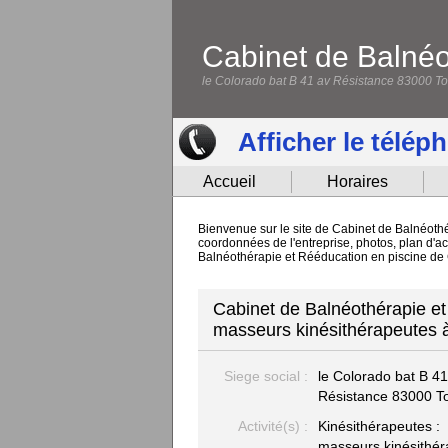
Cabinet de Balnéo
le Colorado bat B 41 av Résistance 83000 T
Afficher le télép
Accueil
Horaires
Bienvenue sur le site de Cabinet de Balnéothé
coordonnées de l'entreprise, photos, plan d'ac
Balnéothérapie et Rééducation en piscine de
Cabinet de Balnéothérapie et
masseurs kinésithérapeutes 
Siege social :
le Colorado bat B 41
Résistance
83000 T
Activité(s) :
Kinésithérapeutes :
masseurs kinésithé