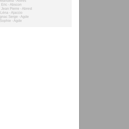
 Manuela - Aiffres
 Eric - Abscon
Jean Pierre - Abrest
 Léna - Ajaccio
gnac Serge - Agde
Sophie - Agde