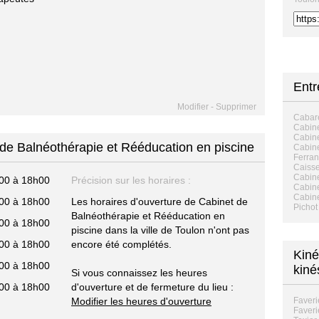
Ent
Modifier
-
Supprimer
Cabar
Cabine
Cabine
 de Balnéothérapie et Rééducation en piscine
Cabine
Ferra
Caisse
Cabin
00 à 18h00
Précision sur les horaires :
Cabine
Cabine
00 à 18h00
Les horaires d'ouverture de Cabinet de
Pichot
Balnéothérapie et Rééducation en
00 à 18h00
piscine dans la ville de Toulon n'ont pas
00 à 18h00
encore été complétés.
Kiné
00 à 18h00
kiné
Si vous connaissez les heures
00 à 18h00
d'ouverture et de fermeture du lieu :
Modifier les heures d'ouverture
Faver
Faver