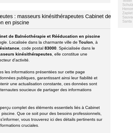
Texier
Schulz
Henon 
Zaplet
peutes : masseurs kinésithérapeutes Cabinet de
Sauva
Santa 
n en piscine
inet de Balnéothérapie et Rééducation en piscine
ogle. Localisée dans la charmante ville de
Toulon
, à
Résistance
, code postal
83000
. Spécialisée dans le
asseurs kinésithérapeutes
, elle constitue une
teur d'activité.
tes les informations présentées sur cette page
onnées publiques, garantissant ainsi leur fiabilité et
ntenir une actualisation constante, ces données sont
nternautes soucieux de partager des informations
aperçu complet des éléments essentiels liés à Cabinet
piscine. Que ce soit pour des besoins professionnels,
informer, vous trouverez ici des détails pertinents sur
nformations cruciales.