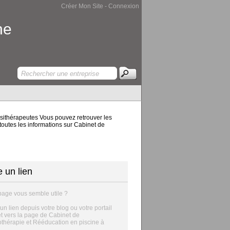
Créer Mon Site
-
Connexion
ne
ésithérapeutes Vous pouvez retrouver les
 toutes les informations sur Cabinet de
e un lien
page vous semble utile ?
 un lien depuis votre blog ou votre portail
et vers la page de Cabinet de
thérapie et Rééducation en piscine à
.