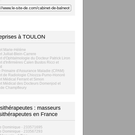
reprises à TOULON
et Marie-Hélène
t Julliat-Blein-Carrere
t d'Ophtalmologie du Docteur Patrick Liron
t d'Infirmières Calen Bustos Ricci et
nd
 Primaire d'Assurance Maladie (CPAM)
et de Radiologie Chiozza-Pumo-Honoré
t Médical Ferrant et Simon
t Médical des Docteurs Domenjod et
 de Champfleury
sithérapeutes : masseurs
sithérapeutes en France
ie Dominique - 233571695
ie Dominique - 233567293