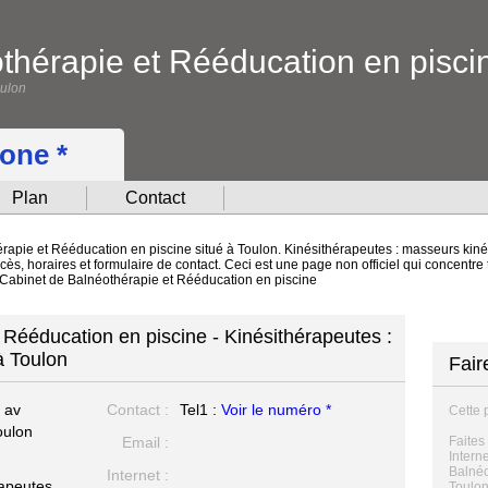
thérapie et Rééducation en pisci
oulon
hone *
Plan
Contact
rapie et Rééducation en piscine situé à Toulon. Kinésithérapeutes : masseurs kin
cès, horaires et formulaire de contact. Ceci est une page non officiel qui concentre
 Cabinet de Balnéothérapie et Rééducation en piscine
 Rééducation en piscine - Kinésithérapeutes :
à Toulon
Fair
 av
Contact :
Tel1 :
Voir le numéro *
Cette 
oulon
Email :
Faites
Intern
Balnéo
Internet :
rapeutes
Toulon