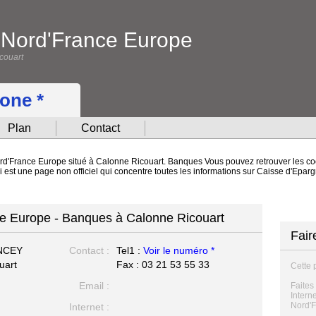
 Nord'France Europe
couart
hone *
Plan
Contact
rd'France Europe situé à Calonne Ricouart. Banques Vous pouvez retrouver les coo
eci est une page non officiel qui concentre toutes les informations sur Caisse d'E
e Europe - Banques à Calonne Ricouart
Fair
ANCEY
Contact :
Tel1 :
Voir le numéro *
uart
Fax : 03 21 53 55 33
Cette 
Email :
Faites
Intern
Nord'F
Internet :