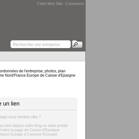
Créer Mon Site
-
Connexion
rdonnées de l'entreprise, photos, plan
pargne Nord'France Europe de Caisse d'Epargne
e un lien
page vous semble utile ?
 un lien depuis votre blog ou votre portail
et vers la page de Caisse d'Epargne
rance Europe à Calonne Ricouart.