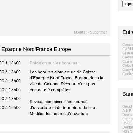
Ent
Modifier
-
Supprimer
Coque
 d'Epargne Nord'France Europe
CARL
Club 
Caisse
Czaja 
00 à 18h00
Précision sur les horaires :
Cébé D
Cady-F
00 à 18h00
Les horaires d'ouverture de Caisse
Centre
d'Epargne Nord'France Europe dans la
00 à 18h00
ville de Calonne Ricouart n'ont pas
00 à 18h00
encore été complétés.
Ban
00 à 18h00
Si vous connaissez les heures
Ouest 
00 à 18h00
d'ouverture et de fermeture du lieu :
Joh Be
Modifier les heures d'ouverture
Dexia 
Espace
HSBC F
Dental
HSBC F