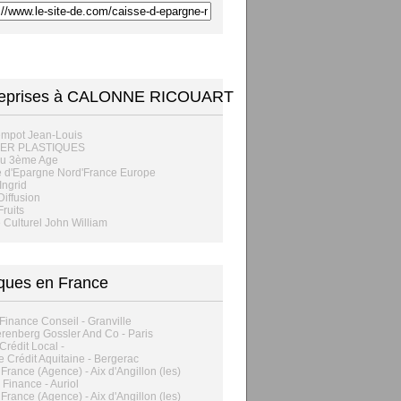
reprises à CALONNE RICOUART
mpot Jean-Louis
IER PLASTIQUES
du 3ème Age
 d'Epargne Nord'France Europe
Ingrid
iffusion
ruits
 Culturel John William
ques en France
Finance Conseil - Granville
renberg Gossler And Co - Paris
Crédit Local -
 Crédit Aquitaine - Bergerac
rance (Agence) - Aix d'Angillon (les)
 Finance - Auriol
rance (Agence) - Aix d'Angillon (les)