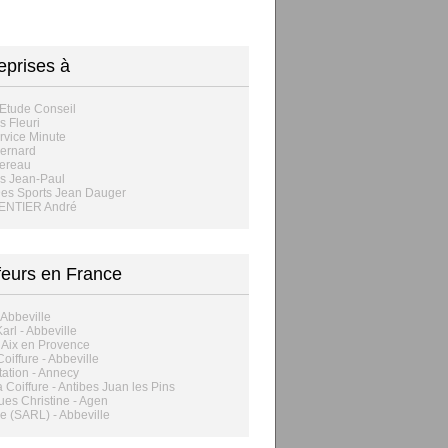
eprises à
Etude Conseil
s Fleuri
rvice Minute
ernard
ereau
s Jean-Paul
es Sports Jean Dauger
NTIER André
feurs en France
- Abbeville
arl - Abbeville
 Aix en Provence
Coiffure - Abbeville
ation - Annecy
Coiffure - Antibes Juan les Pins
es Christine - Agen
e (SARL) - Abbeville