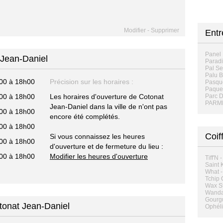
Modifier
-
Supprimer
Entr
Panel 
 Jean-Daniel
Paradi
Pal Se
Palu B
00 à 18h00
Précision sur les horaires :
Pasqu
Paque
00 à 18h00
Les horaires d'ouverture de Cotonat
Parc D
PARME
Jean-Daniel dans la ville de n'ont pas
00 à 18h00
encore été complétés.
00 à 18h00
Coif
Si vous connaissez les heures
00 à 18h00
d'ouverture et de fermeture du lieu :
00 à 18h00
Modifier les heures d'ouverture
Tiff'N 
Saint K
What -
Tchip 
Wax St
Wanda 
Gourgu
otonat Jean-Daniel
Ophéli