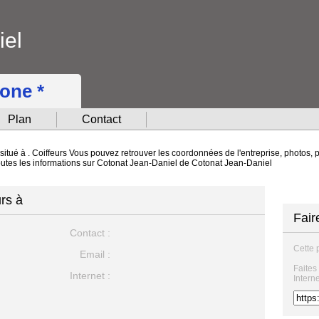
iel
hone *
Plan
Contact
itué à . Coiffeurs Vous pouvez retrouver les coordonnées de l'entreprise, photos, pl
toutes les informations sur Cotonat Jean-Daniel de Cotonat Jean-Daniel
rs à
Fair
Contact :
Cette 
Email :
Faites
Internet :
Intern