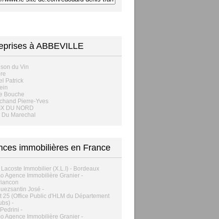
eprises à ABBEVILLE
son du Vin
ère
l Patrick
ein
ne Bouche
chand Pierre-Yves
IX DU NORD
e Du Marechal
ces immobilières en France
 Lacoste Immobilier (X.L.I) - Bordeaux
o Agence Immobilière Granier -
riancon
uezsantin José -
t 25 (Office Public d'HLM du Département
bs) -
Pedrini -
o Agence Immobilière Granier -