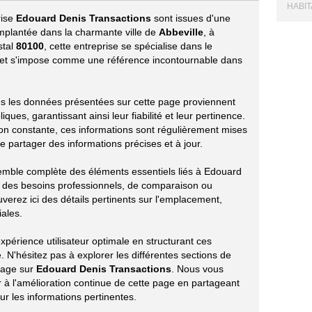
HABITA
rise
Edouard Denis Transactions
sont issues d'une
mplantée dans la charmante ville de
Abbeville
, à
stal
80100
, cette entreprise se spécialise dans le
et s'impose comme une référence incontournable dans
utes les données présentées sur cette page proviennent
ues, garantissant ainsi leur fiabilité et leur pertinence.
ion constante, ces informations sont régulièrement mises
e partager des informations précises et à jour.
emble complète des éléments essentiels liés à Edouard
r des besoins professionnels, de comparaison ou
verez ici des détails pertinents sur l'emplacement,
iales.
périence utilisateur optimale en structurant ces
 N'hésitez pas à explorer les différentes sections de
tage sur
Edouard Denis Transactions
. Nous vous
à l'amélioration continue de cette page en partageant
r les informations pertinentes.