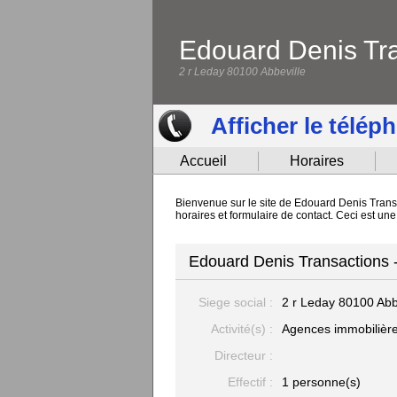
Edouard Denis Tr
2 r Leday 80100 Abbeville
Afficher le télép
Accueil
Horaires
Bienvenue sur le site de Edouard Denis Transa
horaires et formulaire de contact. Ceci est u
Edouard Denis Transactions -
Siege social :
2 r Leday
80100 Abb
Activité(s) :
Agences immobilièr
Directeur :
Effectif :
1 personne(s)