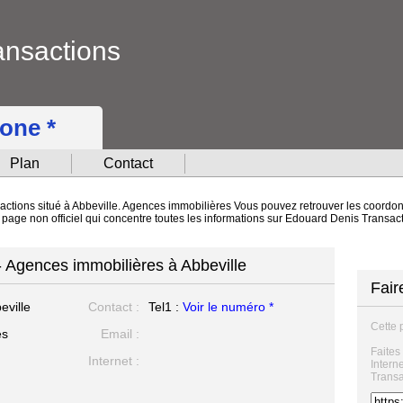
ansactions
hone *
Plan
Contact
ctions situé à Abbeville. Agences immobilières Vous pouvez retrouver les coordonn
ne page non officiel qui concentre toutes les informations sur Edouard Denis Trans
 Agences immobilières à Abbeville
Fair
eville
Contact :
Tel1 :
Voir le numéro *
Cette 
es
Email :
Faites
Internet :
Intern
Transa