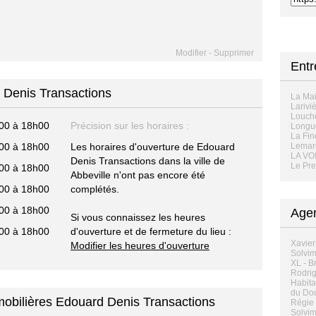
Modifier
-
Supprimer
Entr
 Denis Transactions
La Mai
Larivi
Louche
00 à 18h00
Précision sur les horaires :
Longu
La Fi
00 à 18h00
Les horaires d'ouverture de Edouard
Lemar
LA VO
Denis Transactions dans la ville de
Le Pr
00 à 18h00
Abbeville n'ont pas encore été
00 à 18h00
complétés.
00 à 18h00
Agen
Si vous connaissez les heures
00 à 18h00
d'ouverture et de fermeture du lieu :
Xavier
Modifier les heures d'ouverture
Solvim
XL - B
Rodrig
Habita
du Dou
mobilières Edouard Denis Transactions
Régie 
Solvim