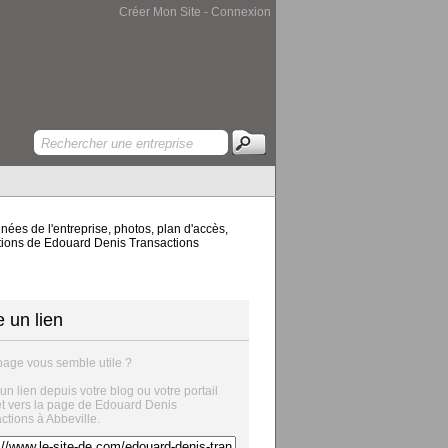
Créer Mon Site
-
Connexion
ées de l'entreprise, photos, plan d'accès,
actions de Edouard Denis Transactions
e un lien
page vous semble utile ?
 un lien depuis votre blog ou votre portail
et vers la page de Edouard Denis
ctions à Abbeville.