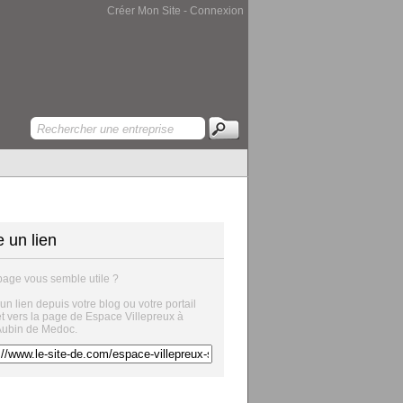
Créer Mon Site
-
Connexion
e un lien
page vous semble utile ?
 un lien depuis votre blog ou votre portail
et vers la page de Espace Villepreux à
Aubin de Medoc.