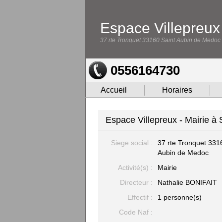
Espace Villepreux
37 rte Tronquet 33160 Saint Aubin de Medoc
0556164730
Accueil
Horaires
Espace Villepreux - Mairie à
Siege social :
37 rte Tronquet
3316
Aubin de Medoc
Activité(s) :
Mairie
Directeur :
Nathalie BONIFAIT
Effectif :
1 personne(s)
Code Naf :