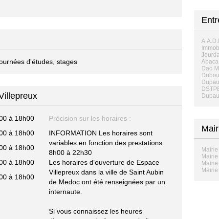
Entr
A.A.D.
Immobi
Jourda
journées d'études, stages
Abaca 
Dao M
Dubou
Dupau
DSTPE
Villepreux
Dupau
00 à 18h00
Précision sur les horaires :
Mair
00 à 18h00
INFORMATION Les horaires sont
variables en fonction des prestations
00 à 18h00
Mairie
8h00 à 22h30
Mairie
00 à 18h00
Les horaires d'ouverture de Espace
Mairie
Mairie
Villepreux dans la ville de Saint Aubin
00 à 18h00
de Medoc ont été renseignées par un
internaute.
Si vous connaissez les heures