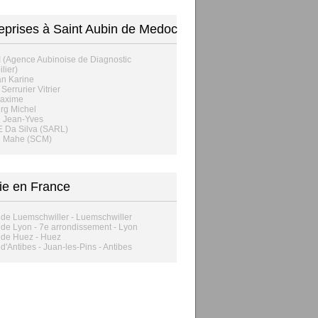
eprises à Saint Aubin de Medoc
I (Agence Aubinoise de Diagnostic
lier)
n Karine
Serrurier Vitrier
axime
rg Michel
 Jean-Yves
 Da Silva (SARL)
 Mahe (SCM)
ie en France
 de Luemschwiller - Luemschwiller
 de Lyon - 7e arrondissement - Lyon
 de Huez - Huez
 d'Antibes - Juan-les-Pins - Antibes