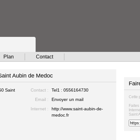
Plan
Contact
 Saint Aubin de Medoc
Fair
0 Saint
Contact :
Tel1 :
0556164730
Cette 
Email :
Envoyer un mail
Faites
Internet :
http://www.saint-aubin-de-
Intern
Saint 
medoc.fr