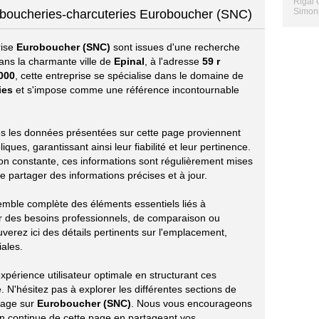
Rigal 
Simoni
, boucheries-charcuteries Euroboucher (SNC)
rise
Euroboucher (SNC)
sont issues d'une recherche
ans la charmante ville de
Epinal
, à l'adresse
59 r
000
, cette entreprise se spécialise dans le domaine de
ies
et s'impose comme une référence incontournable
utes les données présentées sur cette page proviennent
ues, garantissant ainsi leur fiabilité et leur pertinence.
ion constante, ces informations sont régulièrement mises
e partager des informations précises et à jour.
emble complète des éléments essentiels liés à
r des besoins professionnels, de comparaison ou
verez ici des détails pertinents sur l'emplacement,
iales.
périence utilisateur optimale en structurant ces
 N'hésitez pas à explorer les différentes sections de
tage sur
Euroboucher (SNC)
. Nous vous encourageons
ion continue de cette page en partageant vos