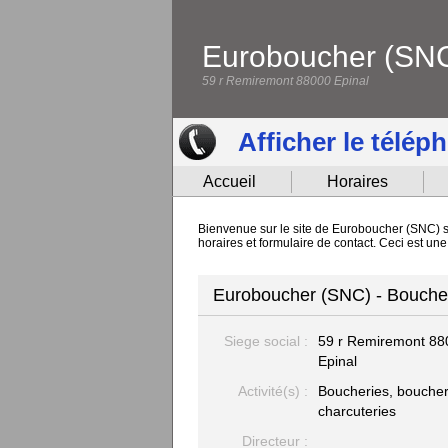
Euroboucher (SN
59 r Remiremont 88000 Epinal
Afficher le télép
Accueil
Horaires
Bienvenue sur le site de Euroboucher (SNC) si
horaires et formulaire de contact. Ceci est u
Euroboucher (SNC) - Boucheri
Siege social :
59 r Remiremont
88
Epinal
Activité(s) :
Boucheries, boucher
charcuteries
Directeur :