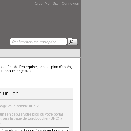
Créer Mon Site
-
Connexion
onnées de l'entreprise, photos, plan d'accès,
de Euroboucher (SNC)
e un lien
page vous semble utile ?
 un lien depuis votre blog ou votre portail
et vers la page de Euroboucher (SNC) à
.