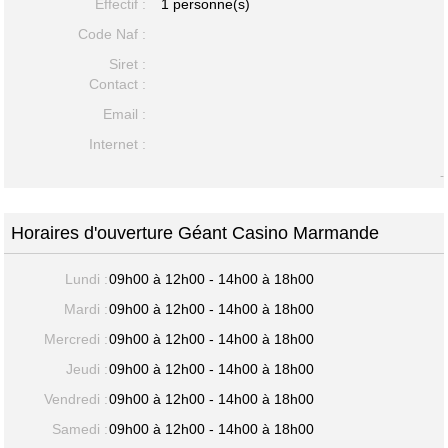
Effectif :
1 personne(s)
Code Naf :
Siret :
Contact :
Email :
Internet :
-
Horaires d'ouverture Géant Casino Marmande
Lundi :
09h00 à 12h00 - 14h00 à 18h00
Mardi :
09h00 à 12h00 - 14h00 à 18h00
Mercredi :
09h00 à 12h00 - 14h00 à 18h00
Jeudi :
09h00 à 12h00 - 14h00 à 18h00
Vendredi :
09h00 à 12h00 - 14h00 à 18h00
Samedi :
09h00 à 12h00 - 14h00 à 18h00