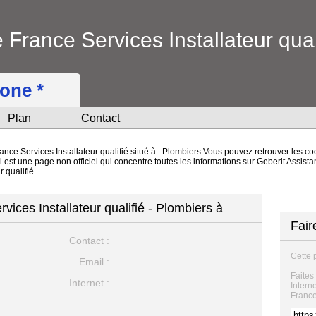
 France Services Installateur qual
hone *
Plan
Contact
ance Services Installateur qualifié situé à . Plombiers Vous pouvez retrouver les co
i est une page non officiel qui concentre toutes les informations sur Geberit Assista
r qualifié
vices Installateur qualifié - Plombiers à
Fair
Contact :
Cette 
Email :
Faites
Internet :
Intern
France 