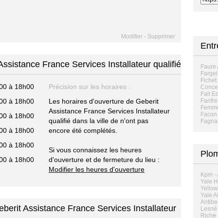
Modifier
-
Supprimer
Entr
Assistance France Services Installateur qualifié
Faure 
Fargei
Fichet
00 à 18h00
Précision sur les horaires :
Conce
Fait Ed
00 à 18h00
Les horaires d'ouverture de Geberit
Fanfre
Femmes
Assistance France Services Installateur
Facon
00 à 18h00
qualifié dans la ville de n'ont pas
Fagnan
00 à 18h00
encore été complétés.
00 à 18h00
Si vous connaissez les heures
Plom
00 à 18h00
d'ouverture et de fermeture du lieu :
Modifier les heures d'ouverture
Kpm -
Yale H
Yellow
Yale 
Antibe
berit Assistance France Services Installateur
Lesné 
Riché 