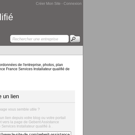
Créer Mon Site
-
Connexion
ifié
ordonnées de l'entreprise, photos, plan
nce France Services Installateur qualifié de
e un lien
page vous semble utile ?
 un lien depuis votre blog ou votre portail
et vers la page de Geberit Assistance
Services Installateur qualifié à .