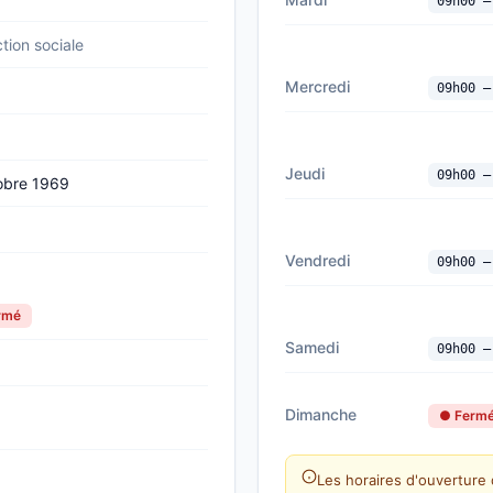
09h00 —
tion sociale
Mercredi
09h00 —
Jeudi
09h00 —
obre 1969
Vendredi
09h00 —
ermé
Samedi
09h00 —
Dimanche
● Ferm
Les horaires d'ouverture 