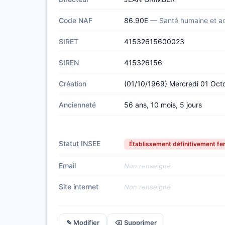
Code NAF
86.90E
— Santé humaine et ac
SIRET
41532615600023
SIREN
415326156
Création
(01/10/1969) Mercredi 01 Oct
Ancienneté
56 ans, 10 mois, 5 jours
Statut INSEE
Établissement définitivement f
Email
Non renseigné
Site internet
Non renseigné
✎ Modifier
⌫ Supprimer