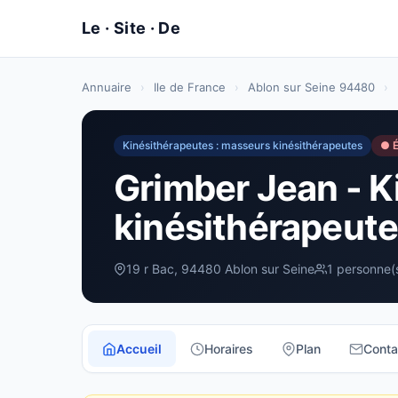
Annuaire
›
Ile de France
›
Ablon sur Seine 94480
›
Kinésithérapeutes : masseurs kinésithérapeutes
● É
Grimber Jean - K
kinésithérapeute
19 r Bac, 94480 Ablon sur Seine
1 personne(
Accueil
Horaires
Plan
Conta