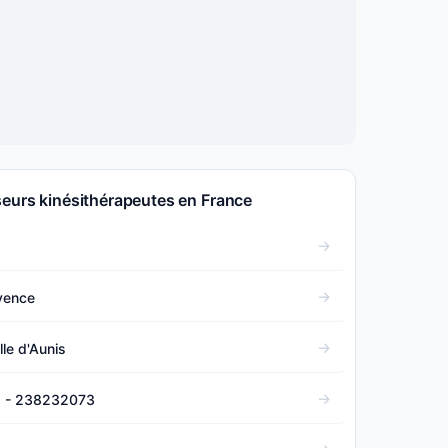
seurs kinésithérapeutes en France
ovence
lle d'Aunis
) - 238232073