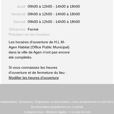
Jeudi :
09h00 à 12h00 - 14h00 à 18h00
Vendredi :
09h00 à 12h00 - 14h00 à 18h00
Samedi :
09h00 à 12h00 - 14h00 à 18h00
Dimanche :
Fermé
Précision sur les horaires :
Les horaires d'ouverture de H.L.M-
Agen Habitat (Office Public Municipal)
dans la ville de Agen n'ont pas encore
été complétés.
Si vous connaissez les heures
d'ouverture et de fermeture du lieu :
Modifier les heures d'ouverture
Indépendants, Entreprises, Organismes ou Associations, créez portail internet et votre fiche
de présentation gratuitement sur ce portail.
Contactez-nous
-
Mentions légales
- © Le-site-de.com