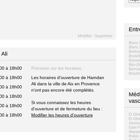
Ent
Modifier
-
Supprimer
Blanc 
Blanc 
Bertra
Ali
Brysel
Busso
Biju-D
00 à 18h00
Précision sur les horaires :
Berna
Brouti
00 à 18h00
Les horaires d'ouverture de Hamdan
Ali dans la ville de Aix en Provence
00 à 18h00
n'ont pas encore été complétés.
Méde
00 à 18h00
vasc
Si vous connaissez les heures
00 à 18h00
d'ouverture et de fermeture du lieu :
El Ghe
00 à 18h00
Modifier les heures d'ouverture
El Ghe
Ammor
Edel F
Waremb
Robin 