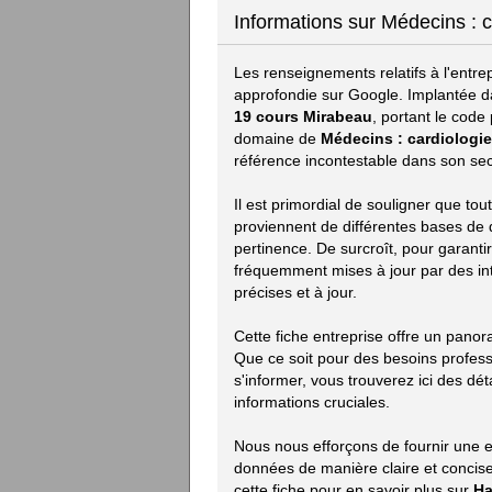
Informations sur Médecins : 
Les renseignements relatifs à l'entre
approfondie sur Google. Implantée da
19 cours Mirabeau
, portant le code
domaine de
Médecins : cardiologie
référence incontestable dans son sec
Il est primordial de souligner que to
proviennent de différentes bases de do
pertinence. De surcroît, pour garanti
fréquemment mises à jour par des in
précises et à jour.
Cette fiche entreprise offre un pano
Que ce soit pour des besoins profes
s'informer, vous trouverez ici des déta
informations cruciales.
Nous nous efforçons de fournir une e
données de manière claire et concise.
cette fiche pour en savoir plus sur
Ha