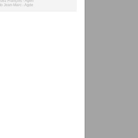
uez François - Agen
to Jean-Marc - Agde