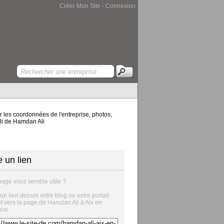
Créer Mon Site
-
Connexion
 les coordonnées de l'entreprise, photos,
Ali de Hamdan Ali
e un lien
page vous semble utile ?
 un lien depuis votre blog ou votre portail
et vers la page de Hamdan Ali à Aix en
nce.