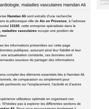
Rodrig
Lo Pin
cardiologie, maladies vasculaires Hamdan Ali
prise
Hamdan Ali
sont extraits d'une recherche
ns la pittoresque ville de
Aix en Provence
, à l'adresse
 postal
13100
, cette entreprise spécialisée dans le
, maladies vasculaires
occupe une position de
teur.
utes les informations présentées sur cette page
nnées publiques, assurant ainsi leur fiabilité et leur
r une actualisation constante, ces données sont
ternautes soucieux de partager des informations
rama complet des éléments essentiels liés à Hamdan Ali.
sionnels, de comparaison ou simplement pour
ils pertinents sur l'emplacement, l'activité et d'autres
xpérience utilisateur optimale en organisant ces
 N'hésitez pas à explorer les différentes sections de
mdan Ali
. Nous vous encourageons également à