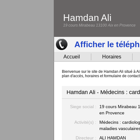
Hamdan Ali
19 cours Mirabeau 13100 Aix en Provence
Afficher le télép
Accueil
Horaires
Bienvenue sur le site de Hamdan Ali situé à A
plan d'accès, horaires et formulaire de contac
Hamdan Ali - Médecins : card
Siege social :
19 cours Mirabeau
1
en Provence
Activité(s) :
Médecins : cardiolog
maladies vasculaire
Directeur :
ALI HAMDAN