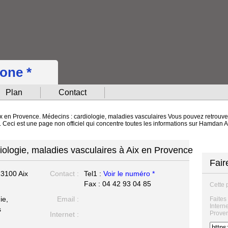
hone *
Plan
Contact
ix en Provence. Médecins : cardiologie, maladies vasculaires Vous pouvez retrouver
t. Ceci est une page non officiel qui concentre toutes les informations sur Hamdan 
iologie, maladies vasculaires à Aix en Provence
Fair
3100 Aix
Contact :
Tel1 :
Voir le numéro *
Fax : 04 42 93 04 85
Cette 
ie,
Email :
Faites
Intern
s
Prove
Internet :