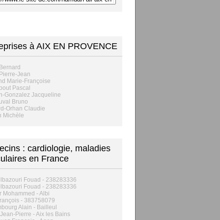
reprises à AIX EN PROVENCE
Bernard
Pierre-Jean
nd Marie-Françoise
bout Pascal
n-Gonzalez Jacqueline
uval Bruno
rd-Orhan Claudie
n Michèle
cins : cardiologie, maladies
ulaires en France
lbazouri Fouad - 238283336
lbazouri Fouad - 238283336
 Mohammed - Albi
rançois - 383758079
ourg Alain - Bailleul
Jean-Pierre - Aix les Bains