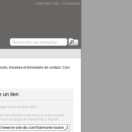
Créer Mon Site
-
Connexion
ccès, horaires et formulaire de contact. Ceci
e un lien
page vous semble utile ?
 un lien depuis votre blog ou votre portail
et vers la page de Harmonie à Toulon.