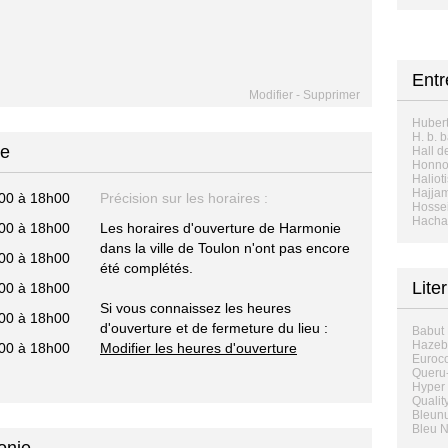
Ent
Modifier
-
Supprimer
Hubert
H. b. 
ie
Hall d
Honno
Halioti
Hajja
00 à 18h00
Précision sur les horaires :
Hossei
Hacha
00 à 18h00
Les horaires d'ouverture de Harmonie
dans la ville de Toulon n'ont pas encore
00 à 18h00
été complétés.
Lite
00 à 18h00
Si vous connaissez les heures
00 à 18h00
d'ouverture et de fermeture du lieu :
Babut 
Hazebr
00 à 18h00
Modifier les heures d'ouverture
Euroco
Queru-
Hyper 
Qualit
Bleunu
Bleu N