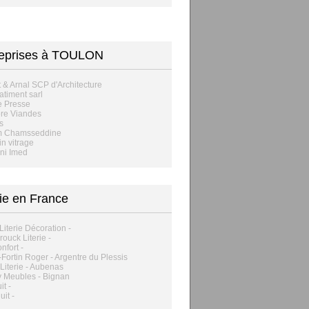
reprises à TOULON
 & Arnal SCP d'Architecture
batiment sarl
e Presse
re Viandes
s
m Chamsseddine
n vitrage
ni Imed
rie en France
Literie Décoration -
ouck Literie -
nfort -
Fortin Roger - Argentre du Plessis
Literie - Aubenas
y Meubles - Bignan
it -
uit -