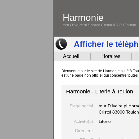
Harmonie
tour D'Ivoire pl Horace Cristol 83000 Toulon
Afficher le télép
Accueil
Horaires
Bienvenue sur le site de Harmonie situé à Toul
est une page non officiel qui concentre toute
Harmonie - Literie à Toulon
Siege social :
tour D'Ivoire pl Hora
Cristol
83000 Toulon
Activité(s) :
Literie
Directeur :