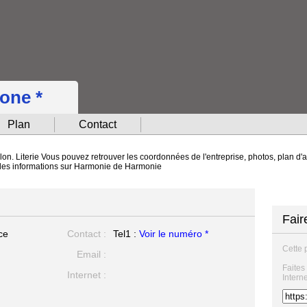
hone *
Plan
Contact
on. Literie Vous pouvez retrouver les coordonnées de l'entreprise, photos, plan d'a
s les informations sur Harmonie de Harmonie
Fair
ce
Contact :
Tel1 :
Voir le numéro *
Cette 
Email :
Faites
Internet :
Intern