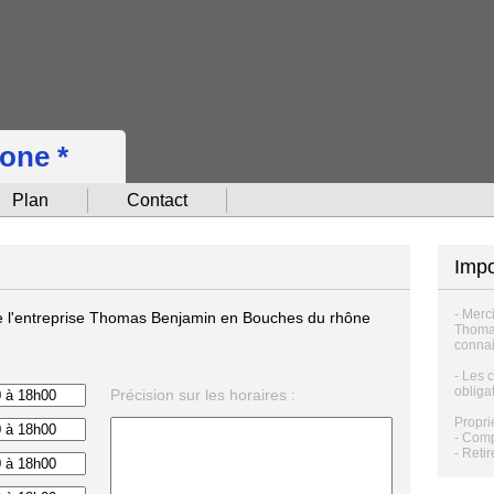
hone *
Plan
Contact
Impo
- Merc
 de l'entreprise Thomas Benjamin en Bouches du rhône
Thomas
connai
- Les 
obligat
Précision sur les horaires :
Proprié
-
Compl
-
Retir