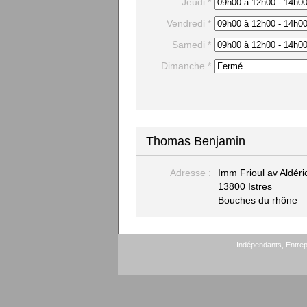
Jeudi *
Vendredi *
Samedi *
Dimanche *
Thomas Benjamin
Adresse :
Imm Frioul av Aldér
13800 Istres
Bouches du rhône
Indépendants, Entrepr