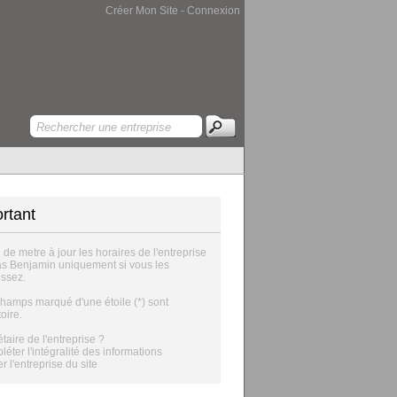
Créer Mon Site
-
Connexion
rtant
i de metre à jour les horaires de l'entreprise
 Benjamin uniquement si vous les
ssez.
champs marqué d'une étoile (*) sont
oire.
taire de l'entreprise ?
éter l'intégralité des informations
er l'entreprise du site