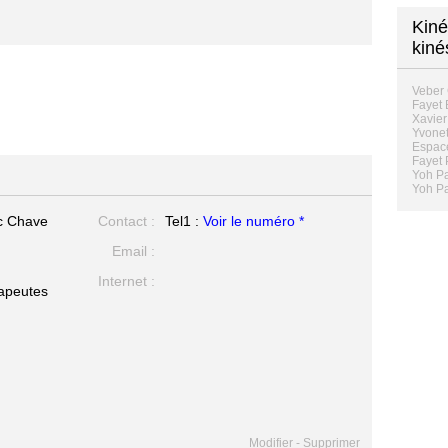
Kiné
kiné
Veber 
Fayet
Xavier
Yvonet
Espac
Fayet 
Yoh Pa
Yoh Pa
ic Chave
Contact :
Tel1 :
Voir le numéro *
Email :
Internet :
rapeutes
Modifier
-
Supprimer