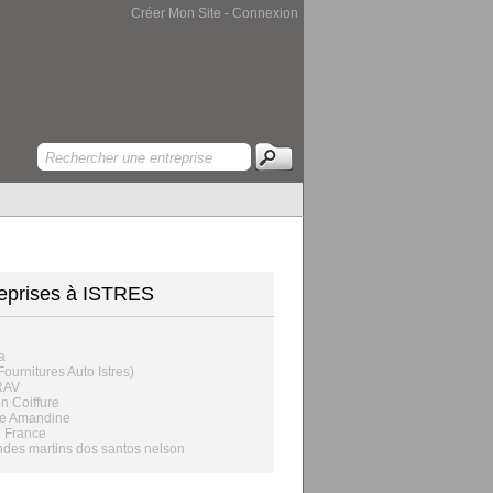
Créer Mon Site
-
Connexion
eprises à ISTRES
n
a
(Fournitures Auto Istres)
RAV
n Coiffure
e Amandine
n France
des martins dos santos nelson