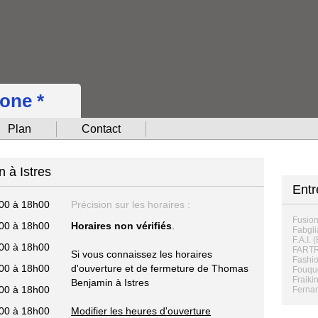
hone *
Plan
Contact
 à Istres
Entr
00 à 18h00
Précision sur les horaires :
Fusio
00 à 18h00
Horaires non vérifiés
.
Fabgli
F.A.I. 
00 à 18h00
FART
Si vous connaissez les horaires
Fashio
00 à 18h00
d'ouverture et de fermeture de Thomas
Fouqu
Fraiki
Benjamin à Istres
00 à 18h00
Fernan
00 à 18h00
Modifier les heures d'ouverture