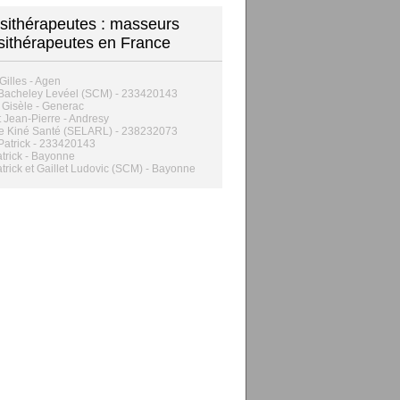
sithérapeutes : masseurs
sithérapeutes en France
Gilles - Agen
 Bacheley Levéel (SCM) - 233420143
 Gisèle - Generac
 Jean-Pierre - Andresy
e Kiné Santé (SELARL) - 238232073
Patrick - 233420143
trick - Bayonne
trick et Gaillet Ludovic (SCM) - Bayonne