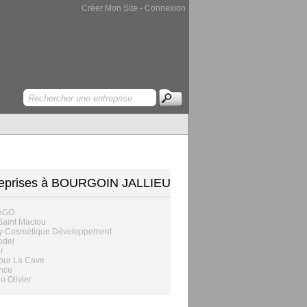
Créer Mon Site
-
Connexion
reprises à BOURGOIN JALLIEU
AGO
Saint Maclou
y Cosmétique Développement
odel
r
our La Cave
nce
o Olivier