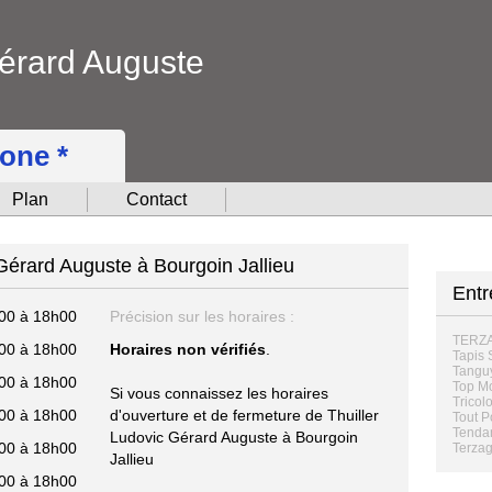
Gérard Auguste
hone *
Plan
Contact
 Gérard Auguste à Bourgoin Jallieu
Ent
00 à 18h00
Précision sur les horaires :
TERZ
00 à 18h00
Horaires non vérifiés
.
Tapis 
Tangu
00 à 18h00
Top M
Si vous connaissez les horaires
Tricolo
00 à 18h00
d'ouverture et de fermeture de Thuiller
Tout P
Tenda
Ludovic Gérard Auguste à Bourgoin
00 à 18h00
Terzag
Jallieu
00 à 18h00