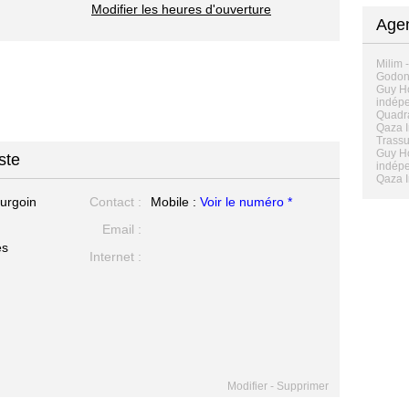
Modifier les heures d'ouverture
Agen
Milim -
Godonn
Guy Ho
indépe
Quadra
Qaza I
Trassu
Guy Ho
ste
indépe
Qaza I
ourgoin
Contact :
Mobile :
Voir le numéro *
Email :
es
Internet :
Modifier
-
Supprimer