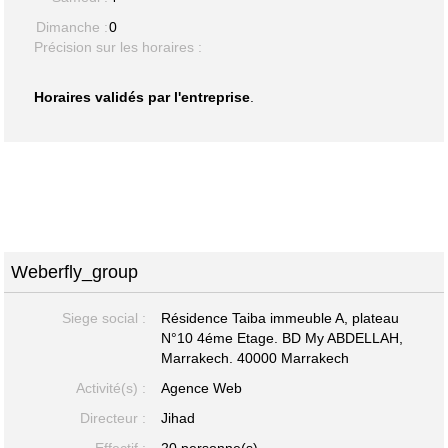
Dimanche :
0
Précision sur les horaires :
Horaires validés par l'entreprise
.
Weberfly_group
Siege social :
Résidence Taiba immeuble A, plateau
N°10 4éme Etage. BD My ABDELLAH,
Marrakech. 40000 Marrakech
Activité(s) :
Agence Web
Directeur :
Jihad
Effectif :
20 personne(s)