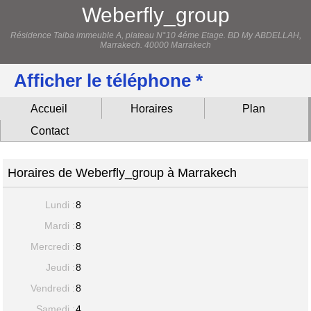
Weberfly_group
Résidence Taiba immeuble A, plateau N°10 4éme Etage. BD My ABDELLAH,
Marrakech. 40000 Marrakech
Afficher le téléphone *
Accueil
Horaires
Plan
Contact
Horaires de Weberfly_group à Marrakech
Lundi :
8
Mardi :
8
Mercredi :
8
Jeudi :
8
Vendredi :
8
Samedi :
4