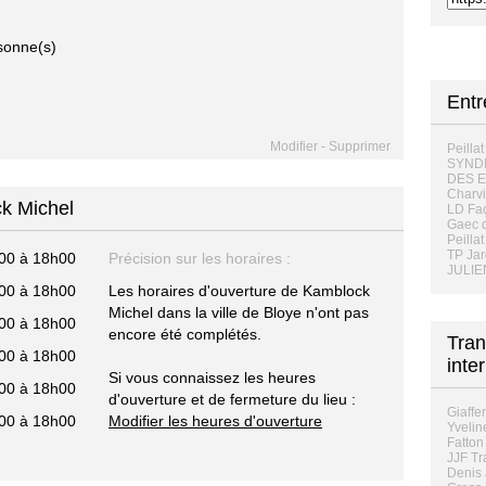
sonne(s)
Entr
Modifier
-
Supprimer
Peilla
SYND
DES E
Charv
ck Michel
LD Fa
Gaec 
Peilla
TP Jar
00 à 18h00
Précision sur les horaires :
JULI
00 à 18h00
Les horaires d'ouverture de Kamblock
Michel dans la ville de Bloye n'ont pas
00 à 18h00
encore été complétés.
Tran
00 à 18h00
inte
Si vous connaissez les heures
00 à 18h00
d'ouverture et de fermeture du lieu :
Giaffe
00 à 18h00
Modifier les heures d'ouverture
Yvelin
Fatton
JJF Tr
Denis 