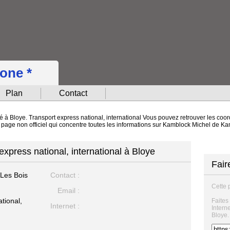
hone *
Plan
Contact
 à Bloye. Transport express national, international Vous pouvez retrouver les coor
ne page non officiel qui concentre toutes les informations sur Kamblock Michel de K
xpress national, international à Bloye
Fair
s Les Bois
Contact :
Cette 
Email :
tional,
Faites
Internet :
Intern
Bloye.