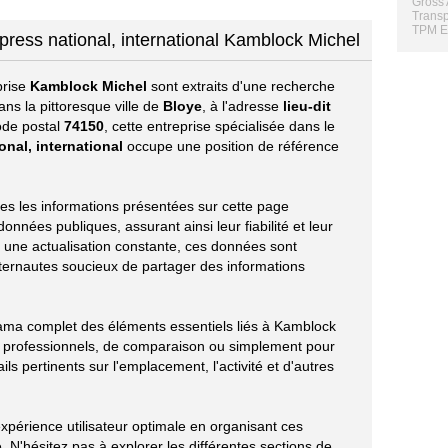
Gross 
Transp
TPM E
press national, international Kamblock Michel
prise
Kamblock Michel
sont extraits d'une recherche
ns la pittoresque ville de
Bloye
, à l'adresse
lieu-dit
code postal
74150
, cette entreprise spécialisée dans le
onal, international
occupe une position de référence
utes les informations présentées sur cette page
nnées publiques, assurant ainsi leur fiabilité et leur
r une actualisation constante, ces données sont
ternautes soucieux de partager des informations
rama complet des éléments essentiels liés à Kamblock
s professionnels, de comparaison ou simplement pour
ils pertinents sur l'emplacement, l'activité et d'autres
xpérience utilisateur optimale en organisant ces
 N'hésitez pas à explorer les différentes sections de