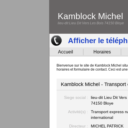
Kamblock Michel
lieu-dit Lieu Dit Vers Les Bois 74150 Bloye
Afficher le télép
Accueil
Horaires
Bienvenue sur le site de Kamblock Michel situé
horaires et formulaire de contact. Ceci est u
Kamblock Michel - Transport e
Siege social :
lieu-dit Lieu Dit Ver
74150 Bloye
Activité(s) :
Transport express na
international
Directeur :
MICHEL PATRICK