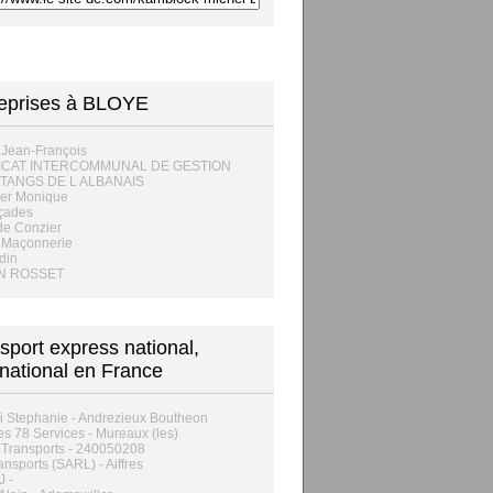
eprises à BLOYE
t Jean-François
ICAT INTERCOMMUNAL DE GESTION
TANGS DE L ALBANAIS
ier Monique
çades
de Conzier
t Maçonnerie
din
EN ROSSET
sport express national,
rnational en France
ri Stephanie - Andrezieux Boutheon
es 78 Services - Mureaux (les)
 Transports - 240050208
ansports (SARL) - Aiffres
J -