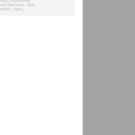
Alain - Adamswiller
orts Marchand - Ablis
xpress - Agen