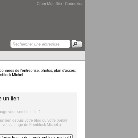
Créer Mon Site
-
Connexion
données de l'entreprise, photos, plan d'accès,
amblock Michel
e un lien
page vous semble utile ?
 un lien depuis votre blog ou votre portail
et vers la page de Kamblock Michel à